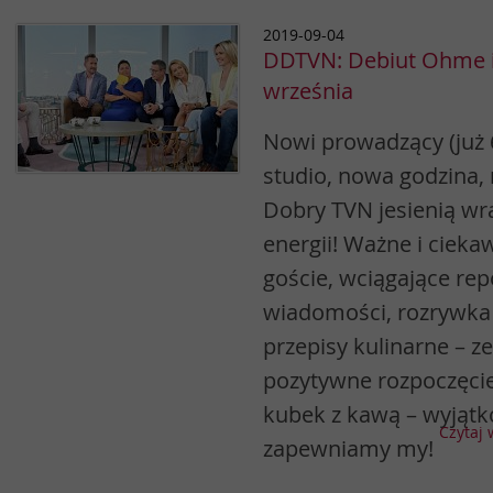
2019-09-04
DDTVN: Debiut Ohme i 
września
Nowi prowadzący (już 
studio, nowa godzina,
Dobry TVN jesienią w
energii! Ważne i cieka
goście, wciągające repo
wiadomości, rozrywka
przepisy kulinarne – z
pozytywne rozpoczęcie
kubek z kawą – wyjąt
Czytaj 
zapewniamy my!