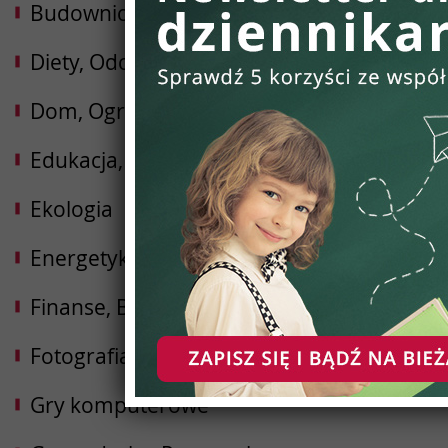
Budownictwo
Diety, Odchudzanie
Dom, Ogród, Wnętrza
Edukacja, Nauka
Ekologia
Energetyka
Finanse, Bankowość i Ubezpieczenia
Fotografia i wideofilmowanie
Gry komputerowe