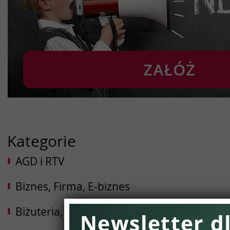
Kategorie
AGD i RTV
Biznes, Firma, E-biznes
Biżuteria, Dodatki