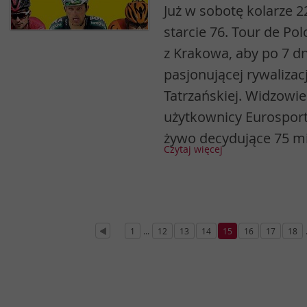
Już w sobotę kolarze 2
starcie 76. Tour de Po
z Krakowa, aby po 7 dn
pasjonującej rywalizac
Tatrzańskiej. Widzowi
użytkownicy Eurosport
żywo decydujące 75 mi
Czytaj więcej
1
...
12
13
14
15
16
17
18