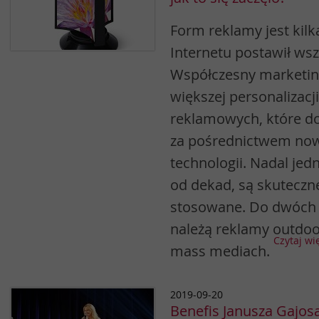
Form reklamy jest kil
Internetu postawił wsz
Współczesny marketing
większej personalizac
reklamowych, które do
za pośrednictwem no
technologii. Nadal jed
od dekad, są skuteczn
stosowane. Do dwóch 
należą reklamy outdo
Czytaj wi
mass mediach.
2019-09-20
Benefis Janusza Gajos