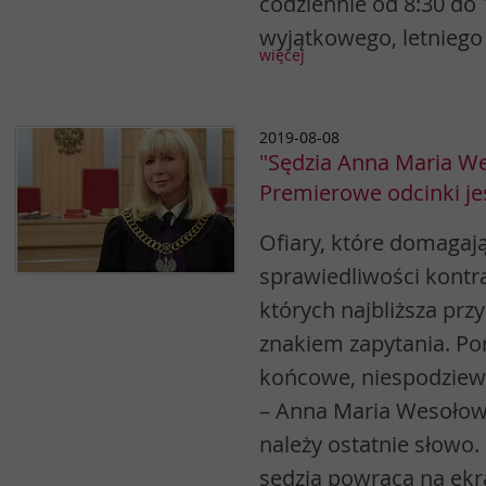
codziennie od 8:30 do 1
wyjątkowego, letniego
więcej
2019-08-08
"Sędzia Anna Maria W
Premierowe odcinki je
Ofiary, które domagaj
sprawiedliwości kontra
których najbliższa przy
znakiem zapytania. P
końcowe, niespodziewa
– Anna Maria Wesołows
należy ostatnie słowo.
sędzia powraca na ekr