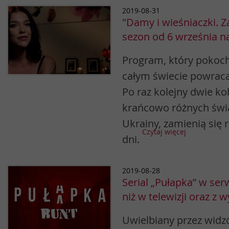
2019-08-31
"Damy i wieśniaczki. Za
sezon od 6 września n
Program, który pokoch
całym świecie powrac
Po raz kolejny dwie ko
krańcowo różnych świat
Ukrainy, zamienią się r
Czytaj więcej
dni.
2019-08-28
Serial „Pułapka” w ser
niż w telewizji oraz z
Uwielbiany przez widzó