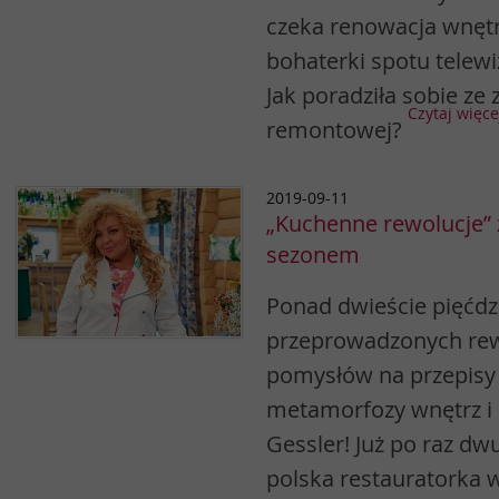
czeka renowacja wnętr
bohaterki spotu telewi
Jak poradziła sobie ze
Czytaj więce
remontowej?
2019-09-11
„Kuchenne rewolucje”
sezonem
Ponad dwieście pięćdz
przeprowadzonych rewo
pomysłów na przepisy 
metamorfozy wnętrz i
Gessler! Już po raz dw
polska restauratorka 