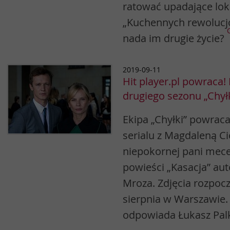
ratować upadające loka
„Kuchennych rewolucjo
nada im drugie życie?
2019-09-11
Hit player.pl powraca! 
drugiego sezonu „Chyłk
Ekipa „Chyłki” powraca
serialu z Magdaleną Ci
niepokornej pani mece
powieści „Kasacja” au
Mroza. Zdjęcia rozpocz
sierpnia w Warszawie. 
odpowiada Łukasz Pal