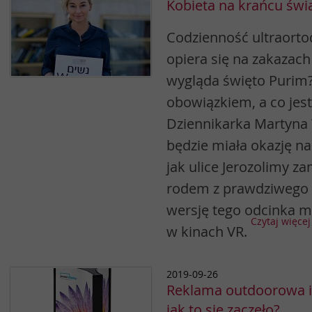
Kobieta na krańcu świa
Codzienność ultraort
opiera się na zakazach
wygląda święto Purim?
obowiązkiem, a co jes
Dziennikarka Martyna
będzie miała okazję n
jak ulice Jerozolimy za
rodem z prawdziwego f
wersję tego odcinka m
Czytaj więcej
w kinach VR.
2019-09-26
Reklama outdoorowa i
jak to się zaczęło?