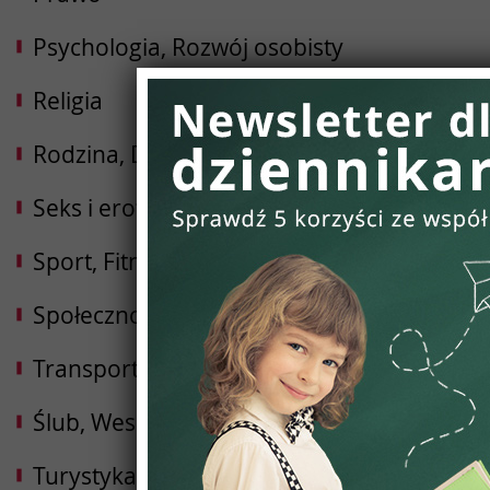
Psychologia, Rozwój osobisty
Religia
Rodzina, Dziecko, Ciąża
Seks i erotyka
Sport, Fitness, Kulturystyka
Społeczności
Transport i Logistyka
Ślub, Wesele
Turystyka, Podróże, Hotele