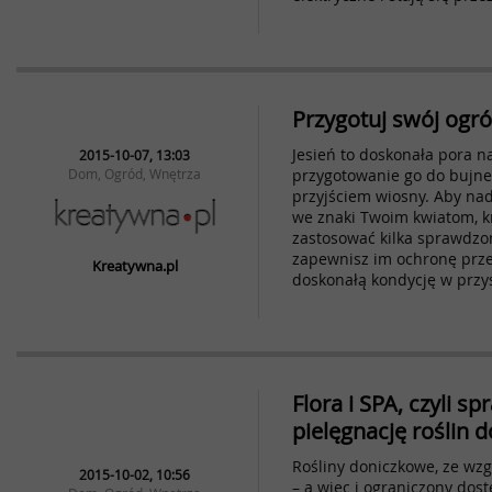
Przygotuj swój ogró
Jesień to doskonała pora 
2015-10-07, 13:03
Dom, Ogród, Wnętrza
przygotowanie go do bujne
przyjściem wiosny. Aby nad
we znaki Twoim kwiatom, 
zastosować kilka sprawdz
zapewnisz im ochronę prze
Kreatywna.pl
doskonałą kondycję w przy
Flora i SPA, czyli 
pielęgnację roślin
Rośliny doniczkowe, ze wzg
2015-10-02, 10:56
– a więc i ograniczony dos