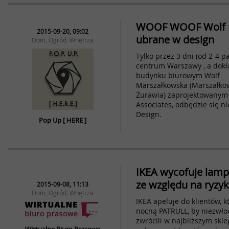
WOOF WOOF Wolf In
2015-09-20, 09:02
ubrane w design
Dom, Ogród, Wnętrza
Tylko przez 3 dni (od 2-4 p
centrum Warszawy , a dok
budynku biurowym Wolf
Marszałkowska (Marszałkow
Żurawia) zaprojektowanym 
Associates, odbędzie się n
Design.
Pop Up [ HERE ]
IKEA wycofuje lam
ze względu na ryzy
2015-09-08, 11:13
Dom, Ogród, Wnętrza
IKEA apeluje do klientów, 
nocną PATRULL, by niezwłocz
zwrócili w najbliższym skle
Wirtualne Biuro Prasowe