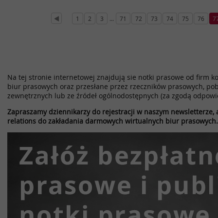
1
2
3
...
71
72
73
74
75
76
7
Na tej stronie internetowej znajdują sie notki prasowe od firm k
biur prasowych oraz przesłane przez rzeczników prasowych, pob
zewnętrznych lub ze źródeł ogólnodostępnych (za zgodą odpowi
Zapraszamy dziennikarzy do rejestracji w naszym newsletterze, a
relations do zakładania darmowych wirtualnych biur prasowych.