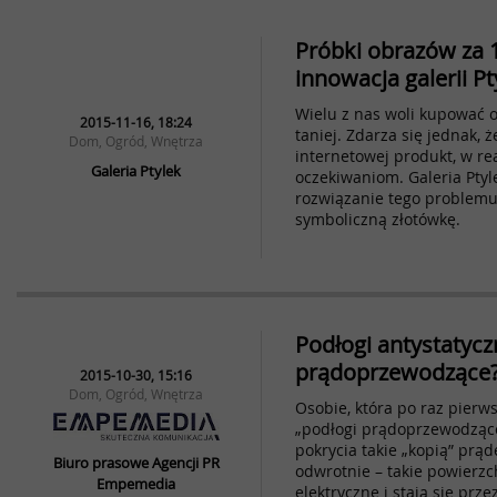
Próbki obrazów za 1
innowacja galerii Pt
Wielu z nas woli kupować o
2015-11-16, 18:24
taniej. Zdarza się jednak, 
Dom, Ogród, Wnętrza
internetowej produkt, w r
Galeria Ptylek
oczekiwaniom. Galeria Ptyl
rozwiązanie tego problemu
symboliczną złotówkę.
Podłogi antystatycz
prądoprzewodzące
2015-10-30, 15:16
Dom, Ogród, Wnętrza
Osobie, która po raz pierw
„podłogi prądoprzewodzące
pokrycia takie „kopią” prąd
Biuro prasowe Agencji PR
odwrotnie – takie powierz
Empemedia
elektryczne i stają się prze