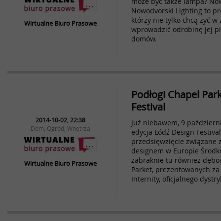
może być także lampa? Now
Nowodvorski Lighting to pr
którzy nie tylko chcą żyć w 
Wirtualne Biuro Prasowe
wprowadzić odrobinę jej p
domów.
Podłogi Chapel Par
Festival
2014-10-02, 22:38
Już niebawem, 9 październi
Dom, Ogród, Wnętrza
edycja Łódź Design Festiva
przedsięwzięcie związane 
designem w Europie Środk
zabraknie tu również dębo
Wirtualne Biuro Prasowe
Parket, prezentowanych za
Internity, oficjalnego dyst