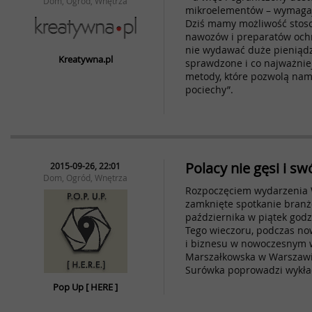
Dom, Ogród, Wnętrza
mikroelementów – wymagają
Dziś mamy możliwość stos
nawozów i preparatów ochr
nie wydawać duże pieniądz
Kreatywna.pl
sprawdzone i co najważniej
metody, które pozwolą nam
pociechy”.
Polacy nie gęsi i s
2015-09-26, 22:01
Dom, Ogród, Wnętrza
Rozpoczęciem wydarzenia W
zamknięte spotkanie branż
października w piątek godz
Tego wieczoru, podczas no
i biznesu w nowoczesnym 
Marszałkowska w Warszawie
Surówka poprowadzi wykład
Pop Up [ HERE ]