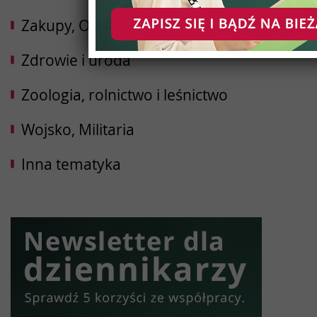
Zakupy, Opinie
Zdrowie i uroda
Zoologia, rolnictwo i leśnictwo
Wojsko, Militaria
Inna tematyka