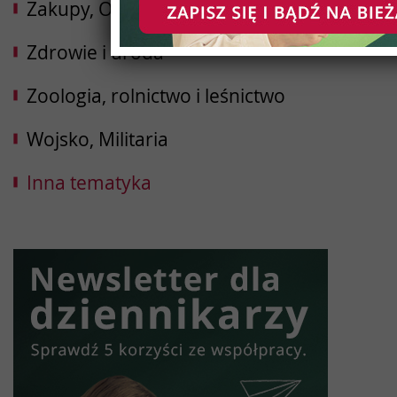
Zakupy, Opinie
Zdrowie i uroda
Zoologia, rolnictwo i leśnictwo
Wojsko, Militaria
Inna tematyka