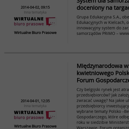
System dla samor
doceniony na targa
2014-04-02, 09:15
Inna tematyka
Grupa Edukacyjna S.A., ob
Edukacyjnych w Kielcach, o
innowacyjny system do zar
Wirtualne Biuro Prasowe
samorządów PRiMO – www.
Międzynarodowa w
kwietniowego Polsk
Forum Gospodarcz
Czy belgijski rynek jest atr
przedsiębiorców? Jak założy
zwracać uwagę? Na jakie ul
2014-04-01, 12:35
przedsiębiorcy inwestujący
Inna tematyka
wybrane tematy Polsko –Be
Gospodarczego, które odbęd
roku w siedzibie Minister
Wirtualne Biuro Prasowe
Warszawie. Forum organizo