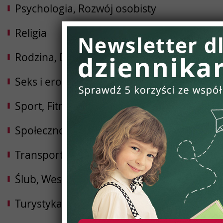
Psychologia, Rozwój osobisty
Religia
Rodzina, Dziecko, Ciąża
Seks i erotyka
Sport, Fitness, Kulturystyka
Społeczności
Transport i Logistyka
Ślub, Wesele
Turystyka, Podróże, Hotele