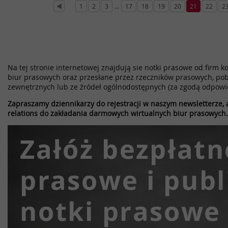
1
2
3
...
17
18
19
20
21
22
2
Na tej stronie internetowej znajdują sie notki prasowe od firm k
biur prasowych oraz przesłane przez rzeczników prasowych, pob
zewnętrznych lub ze źródeł ogólnodostępnych (za zgodą odpowi
Zapraszamy dziennikarzy do rejestracji w naszym newsletterze, a
relations do zakładania darmowych wirtualnych biur prasowych.