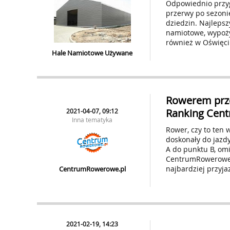
Odpowiednio przy
przerwy po sezonie
dziedzin. Najleps
namiotowe, wypoży
również w Oświęci
Hale Namiotowe Używane
Rowerem przez
Ranking Cen
2021-04-07, 09:12
Inna tematyka
Rower, czy to ten 
doskonały do jazd
A do punktu B, omi
CentrumRowerowe.p
najbardziej przyja
CentrumRowerowe.pl
2021-02-19, 14:23