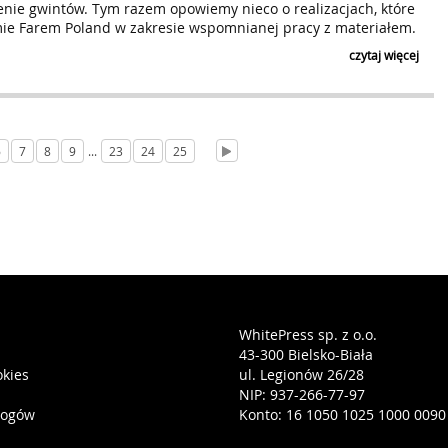
enie gwintów. Tym razem opowiemy nieco o realizacjach, które
ie Farem Poland w zakresie wspomnianej pracy z materiałem.
czytaj więcej
6
7
8
9
...
23
24
25
WhitePress sp. z o.o.
43-300 Bielsko-Biała
okies
ul. Legionów 26/28
NIP: 937-266-77-97
logów
Konto: 16 1050 1025 1000 0090