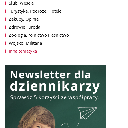
SZ SIĘ DO NEWSLETTERA
Ślub, Wesele
Turystyka, Podróże, Hotele
Zakupy, Opinie
Zdrowie i uroda
Zoologia, rolnictwo i leśnictwo
Wojsko, Militaria
Inna tematyka