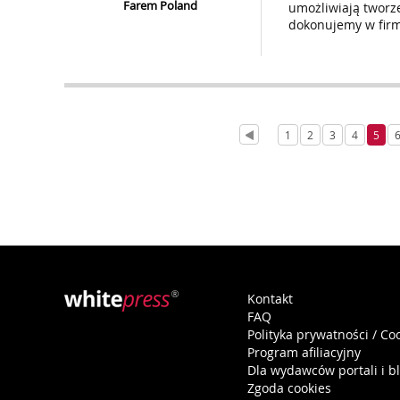
Farem Poland
umożliwiają tworz
dokonujemy w firm
1
2
3
4
5
Kontakt
FAQ
Polityka prywatności / Co
Program afiliacyjny
Dla wydawców portali i b
Zgoda cookies