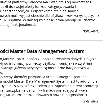
oducent platformy SaldeoSMART wspierającej nowoczesną
dził do swojej oferty funkcję kategoryzowania i
ur sprzedażowych. Eksport kompletnie opisanych
wych możliwy jest obecnie dla użytkowników korzystających z
ERP Optima. W dalszej kolejności firma planuje uruchomić
dla tej funkcjonalności.
czytaj więcej
ości Master Data Management System
rganizacji są trudności z uporządkowaniem danych. Dotyczą
ływu informacji pomiędzy użytkownikami, jak i wszystkimi
ę okazuje, główną przyczyną są niezależne bazy danych w
w.
trzeby klientów, poznańska firma IT.integro – partner
yła moduł Master Data Management System. Jest to add-on dla
 Dynamics NAV, którego celem jest zapewnienie synchronizacji
ie i zarządzanie danymi w firmach posiadających wiele
no, MDMS został rozbudowany o nowe funkcjonalności.
czytaj więcej