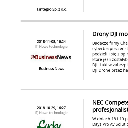
IT.integro Sp. z o.o.
Drony DJI mog
2018-11-08, 16:24
Badacze firmy Che
IT, Nowe technologie
cyberbezpieczeńst
podzielili się z o
które jeśli został
DJI. Luki w zabezp
Business News
DJI Drone przez h
NEC Competen
2018-10-29, 16:27
profesjonali
IT, Nowe technologie
W dniach 18 i 19 
Days Pro AV Solut