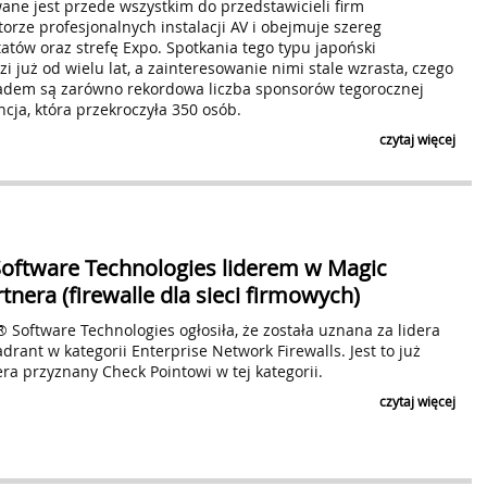
ane jest przede wszystkim do przedstawicieli firm
torze profesjonalnych instalacji AV i obejmuje szereg
Wyrażam zgodę na przetwarzanie moich danych osobowy
w Bielsku-Białej przy ul. Legionów 26/28, w celu prze
tatów oraz strefę Expo. Spotkania tego typu japoński
nowych notkach prasowych dodawanych przez użytko
 już od wielu lat, a zainteresowanie nimi stale wzrasta, czego
informacji związanych z przetwarzaniem danych oso
adem są zarówno rekordowa liczba sponsorów tegorocznej
Prywatności
. Zgoda na przetwarzanie danych w ww. ce
poprzez
https://www.biuroprasowe.pl/newsletter-zmi
encja, która przekroczyła 350 osób.
odpowiedni link znajdujący się w nadesłanym newslet
czytaj więcej
Czytaj klauzulę
ZAPI
Software Technologies liderem w Magic
nera (firewalle dla sieci firmowych)
 Software Technologies ogłosiła, że została uznana za lidera
rant w kategorii Enterprise Network Firewalls. Jest to już
dera przyznany Check Pointowi w tej kategorii.
czytaj więcej