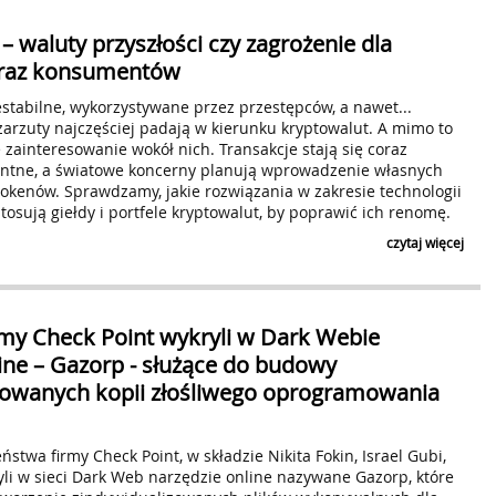
– waluty przyszłości czy zagrożenie dla
oraz konsumentów
stabilne, wykorzystywane przez przestępców, a nawet...
 zarzuty najczęściej padają w kierunku kryptowalut. A mimo to
 zainteresowanie wokół nich. Transakcje stają się coraz
entne, a światowe koncerny planują wprowadzenie własnych
tokenów. Sprawdzamy, jakie rozwiązania w zakresie technologii
tosują giełdy i portfele kryptowalut, by poprawić ich renomę.
czytaj więcej
irmy Check Point wykryli w Dark Webie
ine – Gazorp - służące do budowy
zowanych kopii złośliwego oprogramowania
stwa firmy Check Point, w składzie Nikita Fokin, Israel Gubi,
yli w sieci Dark Web narzędzie online nazywane Gazorp, które