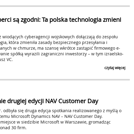
perci są zgodni: Ta polska technologia zmieni
 z wiodących cyberagencji wojskowych dołączają do zespołu
gia, która zmieniła zasady bezpiecznego przesyłania i
nych w chmurze, ma szansę wkrótce zastąpić firmowego e-
anie spółką wyrazili zagraniczni inwestorzy – w tym izraelsko-
sz VC.
czytaj więcej
 drugiej edycji NAV Customer Day
r. odbyła się druga edycja spotkania realizowanego z myślą o
temu Microsoft Dynamics NAV – NAV Customer Day.
 miejsce w siedzibie Microsoft w Warszawie, gromadząc
ponad 30 firm.