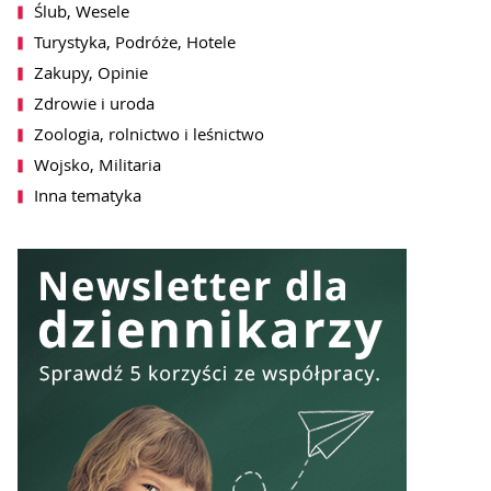
Ślub, Wesele
ch przez WhitePress sp. z o.o. z siedzibą
Turystyka, Podróże, Hotele
syłania mi na podany adres email informacji o
wników platformy WhitePress. Więcej
Zakupy, Opinie
bowych znajdą Państwo w naszej
Polityce
lu może być w każdej chwili cofnięta
Zdrowie i uroda
en
, jak również przez kliknięcie w
terze.
Zoologia, rolnictwo i leśnictwo
SZ SIĘ DO NEWSLETTERA
Wojsko, Militaria
Inna tematyka