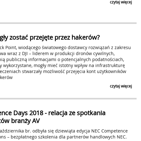
czytaj więcej
ły zostać przejęte przez hakerów?
ck Point, wiodącego światowego dostawcy rozwiązań z zakresu
wa wraz z DJI – liderem w produkcji dronów cywilnych,
pinią publiczną informacjami o potencjalnych podatnościach,
yby wykorzystane, mogły mieć istotny wpływ na infrastrukturę
ieczeniach stwarzały możliwość przejęcia kont użytkowników
akerów
*
Adres E-mail
czytaj więcej
*
Harmonogram wysyłki
natychmiast po 
raz dziennie (
ce Days 2018 - relacja ze spotkania
*
stów branży AV
Zasięg
października br. odbyła się dziewiąta edycja NEC Competence
*
Kategoria tematyczna
ions – bezpłatnego szkolenia dla partnerów handlowych NEC.