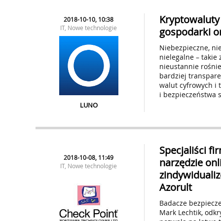
Kryptowaluty 
2018-10-10, 10:38
IT, Nowe technologie
gospodarki 
Niebezpieczne, nie
nielegalne – takie
nieustannie rośnie
bardziej transpar
walut cyfrowych i 
i bezpieczeństwa s
LUNO
Specjaliści f
2018-10-08, 11:49
narzędzie onl
IT, Nowe technologie
zindywiduali
Azorult
Badacze bezpieczeń
Mark Lechtik, odkr