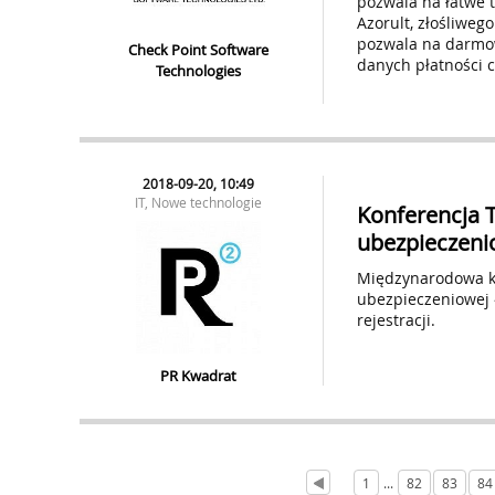
pozwala na łatwe 
Azorult, złośliwe
pozwala na darmow
Check Point Software
danych płatności c
Technologies
2018-09-20, 10:49
IT, Nowe technologie
Konferencja 
ubezpieczeni
Międzynarodowa ko
ubezpieczeniowej ‒
rejestracji.
PR Kwadrat
1
...
82
83
84