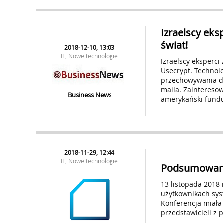
Izraelscy eks
świat!
2018-12-10, 13:03
IT, Nowe technologie
Izraelscy eksperci
Usecrypt. Technolo
przechowywania da
maila. Zainteresow
Business News
amerykański fundu
2018-11-29, 12:44
IT, Nowe technologie
Podsumowanie
13 listopada 2018 
użytkownikach sys
Konferencja miała
przedstawicieli z 