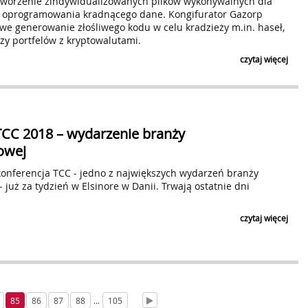
tworzenie zindywidualizowanych plików wykonywalnych dla
go oprogramowania kradnącego dane. Kongifurator Gazorp
e generowanie złośliwego kodu w celu kradzieży m.in. haseł,
zy portfelów z kryptowalutami.
czytaj więcej
TCC 2018 – wydarzenie branży
owej
nferencja TCC ‒ jedno z największych wydarzeń branży
 już za tydzień w Elsinore w Danii. Trwają ostatnie dni
czytaj więcej
85
86
87
88
...
105