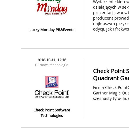
Wydarzenie kierow
działających w sek
prezentacji, warsz
producent prowadzi
najlepszym przykł
edycji, jak i frekw
Lucky Monday PR&Events
2018-10-11, 12:16
IT, Nowe technologie
Check Point 
Quadrant Gart
Firma Check Point®
Gartner Magic Quad
szesnasty tytuł li
Check Point Software
Technologies