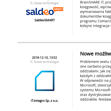
BrainSHARE IT, pr
IT, Nowe technologie
księgowość, wprowa
wymiarowania fakt
dokumentów księgo
SaldeoSMART
programu Comarch 
kolejne integracje 
Nowe możliw
2018-12-10, 13:52
Problemem wielu o
IT, Nowe technologie
one zarówno przep
oddziałami. Jak si
każdym z oddziałó
W odpowiedzi na po
Microsoft, stworz
systemu Microsoft
oraz dystrybuowan
oddziałów. Niedaw
IT.integro Sp. z o.o.