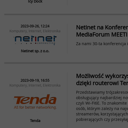
Icy Dock
Netinet na Konferen
2023-09-26, 12:24
Komputery, Internet, Elektronika
MediaForum MEET
Za nami 30-ta konferencja
Netinet sp. z o.o.
Możliwość wykorzys
2023-09-19, 16:55
dzięki routerowi T
Komputery, Internet, Elektronika
Przedstawiamy trójzakresow
obsługujący najbardziej no
czyli Wi-FI6E. To znakomite
osób, którym zależy na najw
streamerów, korzystających
pobierających czy przesyłaj
Tenda