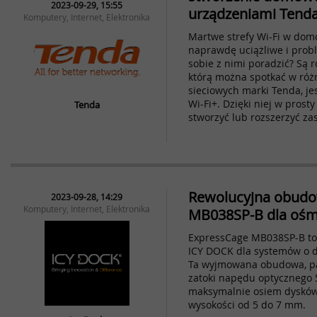
2023-09-29, 15:55
urządzeniami Tend
Komputery, Internet, Elektronika
Martwe strefy Wi-Fi w domo
naprawdę uciążliwe i prob
sobie z nimi poradzić? Są r
którą można spotkać w róż
sieciowych marki Tenda, jes
Wi-Fi+. Dzięki niej w prost
Tenda
stworzyć lub rozszerzyć zas
Rewolucyjna obudo
2023-09-28, 14:29
Komputery, Internet, Elektronika
MB038SP-B dla ośm
ExpressCage MB038SP-B to
ICY DOCK dla systemów o 
Ta wyjmowana obudowa, pa
zatoki napędu optycznego 5
maksymalnie osiem dyskó
wysokości od 5 do 7 mm.