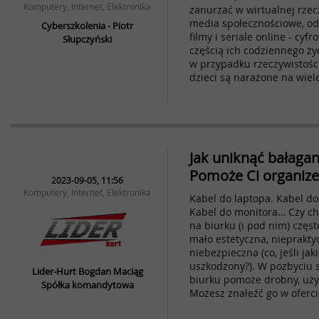
Komputery, Internet, Elektronika
zanurzać w wirtualnej rzec
media społecznościowe, od 
Cyberszkolenia - Piotr
filmy i seriale online - cyfr
Słupczyński
częścią ich codziennego życ
w przypadku rzeczywistości 
dzieci są narażone na wiel
Jak uniknąć bałaga
Pomoże Ci organize
2023-09-05, 11:56
Komputery, Internet, Elektronika
Kabel do laptopa. Kabel do
Kabel do monitora… Czy chce
na biurku (i pod nim) częst
mało estetyczna, nieprakt
niebezpieczna (co, jeśli ja
uszkodzony?). W pozbyciu 
Lider-Hurt Bogdan Maciąg
biurku pomoże drobny, użyt
Spółka komandytowa
Możesz znaleźć go w oferci