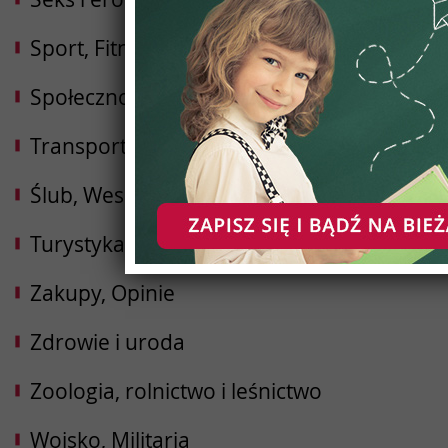
Sport, Fitness, Kulturystyka
Społeczności
Transport i Logistyka
Ślub, Wesele
Turystyka, Podróże, Hotele
Zakupy, Opinie
Zdrowie i uroda
Zoologia, rolnictwo i leśnictwo
Wojsko, Militaria