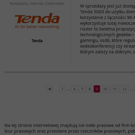
Komputery, Internet, Elektronika
W sprzedaży jest już dost
Tenda 5G03 do użytku dom
korzystanie z łączności Wi-
wykorzystuje tutaj nowocze
router to świetna propozyc
technologicznych geeków i
gamingu, osób, które regula
Tenda
wideokonferencji czy strea
którym zależy na dobrym, 
1
...
6
7
8
9
10
11
12
...
Na tej stronie internetowej znajdują sie notki prasowe od firm k
biur prasowych oraz przesłane przez rzeczników prasowych, pob