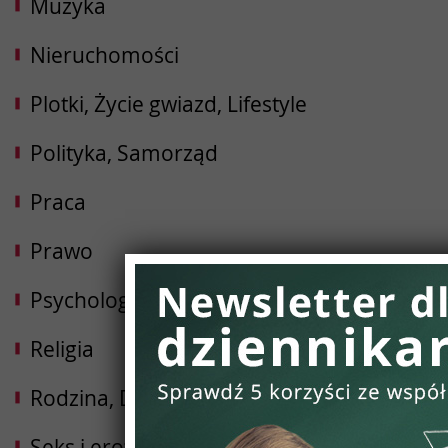
Muzyka
Nieruchomości
Plotki, Życie gwiazd, Lifestyle
Polityka, Samorząd
Praca
Prawo
Psychologia, Rozwój osobisty
Religia
Rodzina, Dziecko, Ciąża
Seks i erotyka