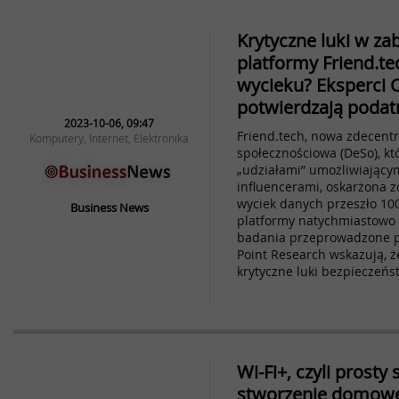
Krytyczne luki w za
platformy Friend.te
wycieku? Eksperci 
potwierdzają podat
2023-10-06, 09:47
Friend.tech, nowa zdecent
Komputery, Internet, Elektronika
społecznościowa (DeSo), kt
„udziałami” umożliwiający
influencerami, oskarżona zo
wyciek danych przeszło 100
Business News
platformy natychmiastowo 
badania przeprowadzone p
Point Research wskazują, ż
krytyczne luki bezpieczeńs
Wi-Fi+, czyli prosty
stworzenie domowej