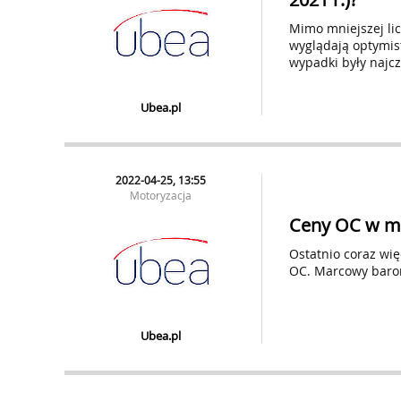
Mimo mniejszej li
wyglądają optymis
wypadki były najcz
Ubea.pl
2022-04-25, 13:55
Motoryzacja
Ceny OC w ma
Ostatnio coraz wi
OC. Marcowy barome
Ubea.pl