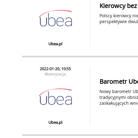
Kierowcy bez
Polscy kierowcy ni
perspektywie dwule
Ubea.pl
2022-01-20, 10:55
Motoryzacja
Barometr Ubea
Nowy barometr Ube
tradycyjnymi obni
zaskakujących wni
Ubea.pl