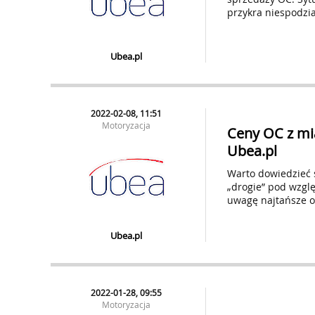
przykra niespodzi
Ubea.pl
2022-02-08, 11:51
Motoryzacja
Ceny OC z mia
Ubea.pl
Warto dowiedzieć s
„drogie” pod wzgl
uwagę najtańsze of
Ubea.pl
2022-01-28, 09:55
Motoryzacja