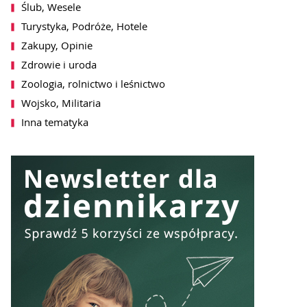
Ślub, Wesele
lu może być w każdej chwili cofnięta
en
, jak również przez kliknięcie w
Turystyka, Podróże, Hotele
terze.
Zakupy, Opinie
SZ SIĘ DO NEWSLETTERA
Zdrowie i uroda
Zoologia, rolnictwo i leśnictwo
Wojsko, Militaria
Inna tematyka