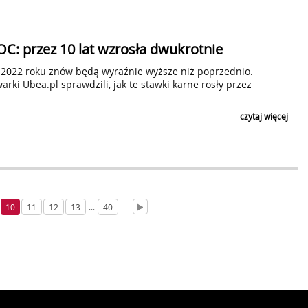
OC: przez 10 lat wzrosła dwukrotnie
 2022 roku znów będą wyraźnie wyższe niż poprzednio.
rki Ubea.pl sprawdzili, jak te stawki karne rosły przez
czytaj więcej
10
11
12
13
...
40