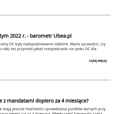
tym 2022 r. - barometr Ubea.pl
 ceny OC były nadspodziewanie stabilne. Warto sprawdzić, czy
 roku też przyniósł jakieś niespodzianki na rynku OC dla
*
Adres E-mail
czytaj więcej
*
Harmonogram wysyłki
natychmiast po 
raz dziennie (
*
Zasięg
*
Kategoria tematyczna
 z mandatami dopiero za 4 miesiące?
Wyrażam zgodę na przetwarzanie moich danych osobowy
w Bielsku-Białej przy ul. Legionów 26/28, w celu prze
ie mają jeszcze możliwości sprawdzania punktów karnych przy
nowych notkach prasowych dodawanych przez użytko
acja zmieni się za 4 miesiące. Wtedy część kierowców czeka
informacji związanych z przetwarzaniem danych oso