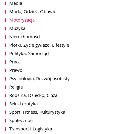
Media
Moda, Odzież, Obuwie
Motoryzacja
Muzyka
Nieruchomości
Plotki, Życie gwiazd, Lifestyle
Polityka, Samorząd
Praca
Prawo
akceptacji notki przez redakcję
Psychologia, Rozwój osobisty
wiadomość zbiorcza)
Religia
Rodzina, Dziecko, Ciąża
Seks i erotyka
Sport, Fitness, Kulturystyka
Społeczności
ch przez WhitePress sp. z o.o. z siedzibą
syłania mi na podany adres email informacji o
Transport i Logistyka
wników platformy WhitePress. Więcej
bowych znajdą Państwo w naszej
Polityce