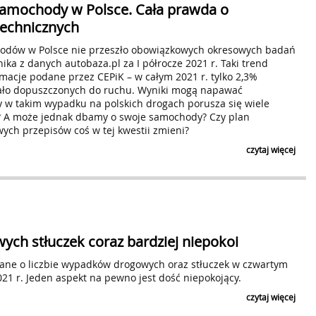
 samochody w Polsce. Cała prawda o
technicznych
odów w Polsce nie przeszło obowiązkowych okresowych badań
ika z danych autobaza.pl za I półrocze 2021 r. Taki trend
macje podane przez CEPiK – w całym 2021 r. tylko 2,3%
ało dopuszczonych do ruchu. Wyniki mogą napawać
y w takim wypadku na polskich drogach porusza się wiele
? A może jednak dbamy o swoje samochody? Czy plan
ch przepisów coś w tej kwestii zmieni?
czytaj więcej
ych stłuczek coraz bardziej niepokoi
ne o liczbie wypadków drogowych oraz stłuczek w czwartym
021 r. Jeden aspekt na pewno jest dość niepokojący.
czytaj więcej