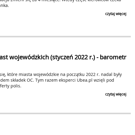
Prywatności
. Zgoda na przetwarzanie danych w ww. ce
anka.
poprzez
https://www.biuroprasowe.pl/newsletter-zmi
odpowiedni link znajdujący się w nadesłanym newslet
czytaj więcej
Czytaj klauzulę
ZAPI
st wojewódzkich (styczeń 2022 r.) - barometr
ię, które miasta wojewódzkie na początku 2022 r. nadal były
ędem składek OC. Tym razem eksperci Ubea.pl wzięli pod
erty polis.
czytaj więcej