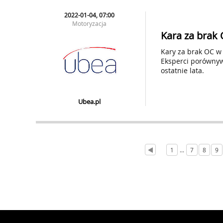
2022-01-04, 07:00
Motoryzacja
Kara za brak 
Kary za brak OC w
Eksperci porównywa
ostatnie lata.
Ubea.pl
1
...
7
8
9