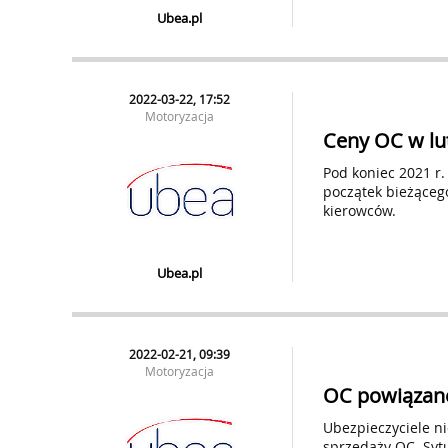
Ubea.pl
2022-03-22, 17:52
Motoryzacja
Ceny OC w lu
Pod koniec 2021 r.
początek bieżącego
kierowców.
Ubea.pl
2022-02-21, 09:39
Motoryzacja
OC powiązane
Ubezpieczyciele n
sprzedaży OC. Sytu