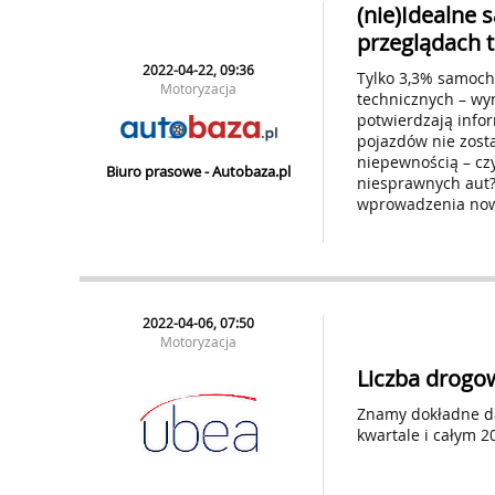
(nie)Idealne
przeglądach 
2022-04-22, 09:36
Tylko 3,3% samoch
Motoryzacja
technicznych – wyn
potwierdzają infor
pojazdów nie zost
niepewnością – cz
Biuro prasowe - Autobaza.pl
niesprawnych aut
wprowadzenia nowy
2022-04-06, 07:50
Motoryzacja
Liczba drogow
Znamy dokładne da
kwartale i całym 2