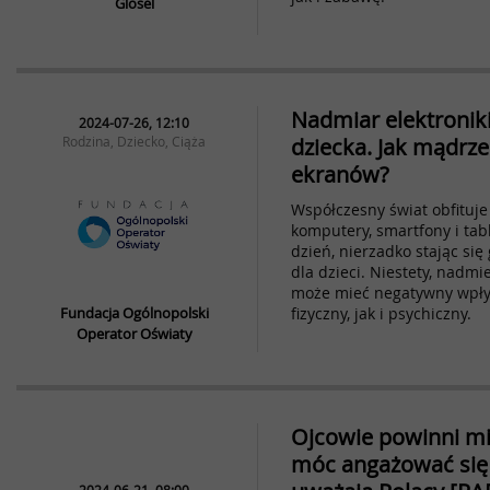
Glosel
Nadmiar elektronik
2024-07-26, 12:10
Rodzina, Dziecko, Ciąża
dziecka. Jak mądrze
ekranów?
Współczesny świat obfituje 
komputery, smartfony i tab
dzień, nierzadko stając si
dla dzieci. Niestety, nadmi
może mieć negatywny wpły
Fundacja Ogólnopolski
fizyczny, jak i psychiczny.
Operator Oświaty
Ojcowie powinni mi
móc angażować się 