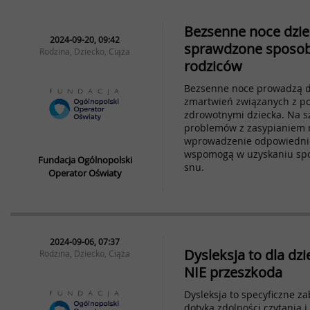
Bezsenne noce dzie
2024-09-20, 09:42
sprawdzone sposob
Rodzina, Dziecko, Ciąża
rodziców
Bezsenne noce prowadzą do 
zmartwień związanych z p
zdrowotnymi dziecka. Na s
problemów z zasypianiem 
wprowadzenie odpowiednic
wspomogą w uzyskaniu spo
Fundacja Ogólnopolski
snu.
Operator Oświaty
2024-09-06, 07:37
Dysleksja to dla dz
Rodzina, Dziecko, Ciąża
NIE przeszkoda
Dysleksja to specyficzne z
dotyka zdolności czytania 