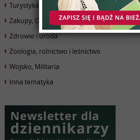
Turystyka, Podróże, Hotele
Zakupy, Opinie
Zdrowie i uroda
Zoologia, rolnictwo i leśnictwo
Wojsko, Militaria
Inna tematyka