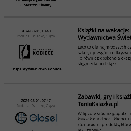
Operator Oświaty
Książki na wakacje:
2024-08-01, 10:40
Rodzina, Dziecko, Ciąża
Wydawnictwa Świet
Lato to dla najmłodszych c
szkoły), przygód i odkrywan
To również doskonała okazj
sięgnięcia po książki.
Grupa Wydawnictwo Kobiece
Zabawki, gry i książ
2024-08-01, 07:47
TaniaKsiazka.pl
Rodzina, Dziecko, Ciąża
W lipcu wśród najpopularni
książek dla dzieci, klienci 
różnorodne produkty, któr
jak i zabawę.