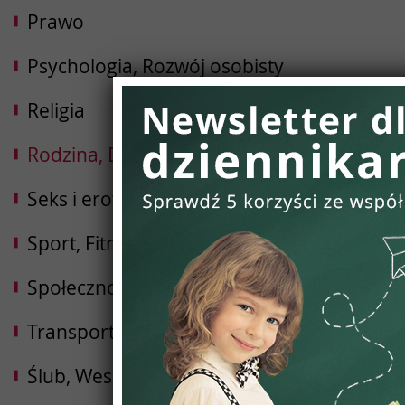
Prawo
Psychologia, Rozwój osobisty
Religia
Rodzina, Dziecko, Ciąża
Seks i erotyka
Sport, Fitness, Kulturystyka
Społeczności
Transport i Logistyka
Ślub, Wesele