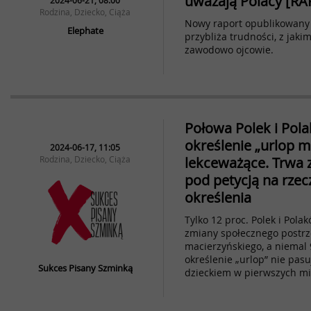
uważają Polacy [R
2024-06-21, 08:00
Rodzina, Dziecko, Ciąża
Nowy raport opublikowany
Elephate
przybliża trudności, z jaki
zawodowo ojcowie.
Połowa Polek i Pol
określenie „urlop m
2024-06-17, 11:05
Rodzina, Dziecko, Ciąża
lekceważące. Trwa 
pod petycją na rzec
określenia
Tylko 12 proc. Polek i Pola
zmiany społecznego postrz
macierzyńskiego, a niemal 
określenie „urlop” nie pas
Sukces Pisany Szminką
dzieckiem w pierwszych mie