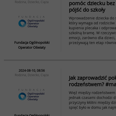
Rodzina, Dziecko, Ciąża
pomóc dziecku bez s
pójść do szkoły
Wprowadzenie dziecka do s
który wymaga od rodziców z
kupienia plecaka i odpro
szkolną bramę. W rzeczywis
emocji, zarówno dla dzieci, 
Fundacja Ogólnopolski
przeżywają ten etap równi
Operator Oświaty
2024-08-10, 08:56
Rodzina, Dziecko, Ciąża
Jak zaprowadzić po
rodzeństwem? #m
Więź między rodzeństwem j
jednak czasami dochodzi do
przyczyny kłótni między dzi
spięć było w domu jak najm
Fundacja Ogólnopolski