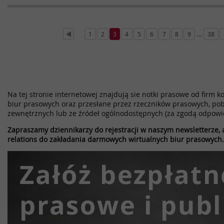
1
2
3
4
5
6
7
8
9
...
38
Na tej stronie internetowej znajdują sie notki prasowe od firm k
biur prasowych oraz przesłane przez rzeczników prasowych, pob
zewnętrznych lub ze źródeł ogólnodostępnych (za zgodą odpowi
Zapraszamy dziennikarzy do rejestracji w naszym newsletterze, a
relations do zakładania darmowych wirtualnych biur prasowych.