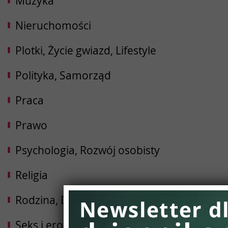
Muzyka
Nieruchomości
Plotki, Życie gwiazd, Lifestyle
Polityka, Samorząd
Praca
Prawo
Psychologia, Rozwój osobisty
Religia
Rodzina, Dziecko, Ciąża
Seks i erotyka