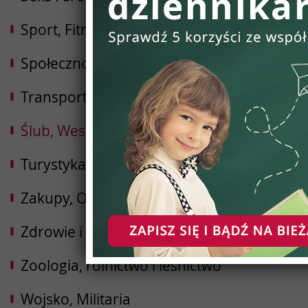
Sport, Fitness, Kulturystyka
Społeczności
Transport i Logistyka
Ślub, Wesele
Turystyka, Podróże, Hotele
Zakupy, Opinie
Zdrowie i uroda
Zoologia, rolnictwo i leśnictwo
Wojsko, Militaria