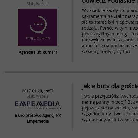
odwiedź Podlaskie 
Ślub, Wesele
W zasadzie każdy kto plan
sakramentalne „Tak” marzy
się to stanie był niepowtar
rodzaju. Pomóc w tym moż
poszczególnych usług – foto
niezwykłe chwile, zespołu,
atmosferę na parkiecie czy
weselny, tradycyjny tort.
Agencja Publicum PR
Jakie buty dla gośc
2017-01-20, 19:57
Twoja przyjaciółka wychodz
Ślub, Wesele
mamą panny młodej? Bez wzg
pojawisz się na weselu, za
wygodne buty. Twój uśmie
Biuro prasowe Agencji PR
wymuszony, jeśli Twoje sto
Empemedia