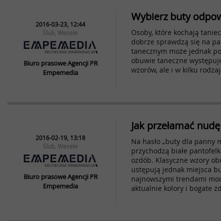
Wybierz buty odpow
2016-03-23, 12:44
Osoby, które kochają taniec
Ślub, Wesele
dobrze sprawdzą się na pa
tanecznym może jednak poj
obuwie taneczne występuje 
Biuro prasowe Agencji PR
wzorów, ale i w kilku rodza
Empemedia
Jak przełamać nudę
2016-02-19, 13:18
Na hasło „buty dla panny m
Ślub, Wesele
przychodzą białe pantofel
ozdób. Klasyczne wzory ob
ustępują jednak miejsca 
Biuro prasowe Agencji PR
najnowszymi trendami mody
Empemedia
aktualnie kolory i bogate z