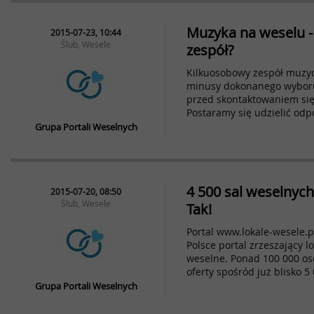
Muzyka na weselu - 
2015-07-23, 10:44
Ślub, Wesele
zespół?
Kilkuosobowy zespół muzycz
minusy dokonanego wyboru
przed skontaktowaniem si
Postaramy się udzielić odp
Grupa Portali Weselnych
4 500 sal weselnyc
2015-07-20, 08:50
Ślub, Wesele
Tak!
Portal www.lokale-wesele.pl
Polsce portal zrzeszający l
weselne. Ponad 100 000 os
oferty spośród już blisko 5 
Grupa Portali Weselnych