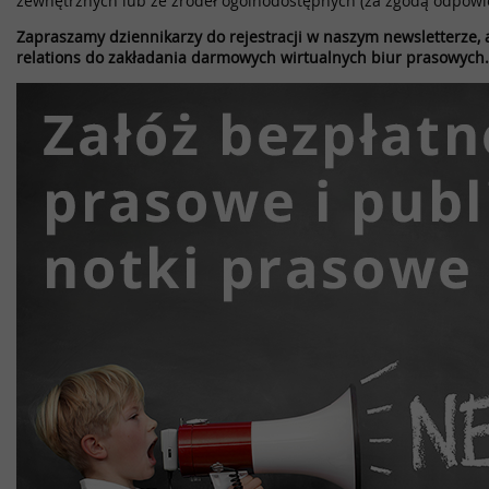
zewnętrznych lub ze źródeł ogólnodostępnych (za zgodą odpowi
Zapraszamy dziennikarzy do rejestracji w naszym newsletterze, a
relations do zakładania darmowych wirtualnych biur prasowych.