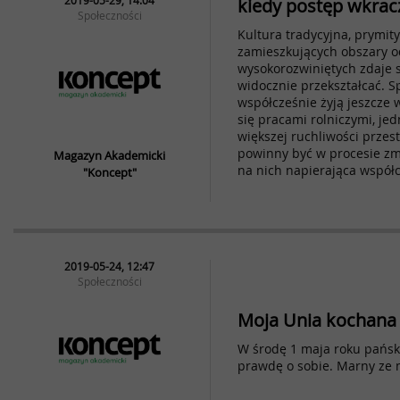
2019-05-29, 14:04
kiedy postęp wkracz
Społeczności
Kultura tradycyjna, prymi
zamieszkujących obszary o
wysokorozwiniętych zdaje s
widocznie przekształcać. Sp
współcześnie żyją jeszcze 
się pracami rolniczymi, je
większej ruchliwości przes
powinny być w procesie zm
Magazyn Akademicki
na nich napierająca współ
"Koncept"
2019-05-24, 12:47
Społeczności
Moja Unia kochana
W środę 1 maja roku pańs
prawdę o sobie. Marny ze 