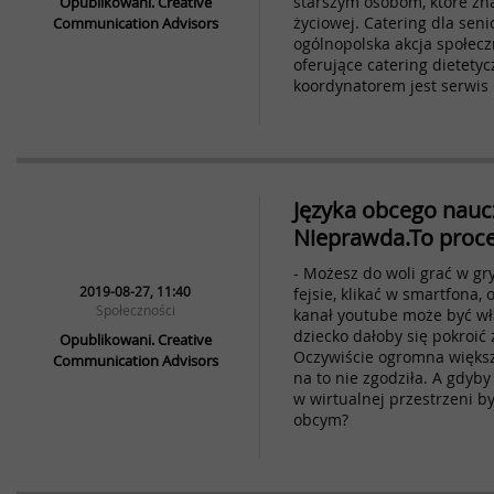
starszym osobom, które zna
Opublikowani. Creative
życiowej. Catering dla seni
Communication Advisors
ogólnopolska akcja społecz
oferujące catering dietetyc
koordynatorem jest serwis 
Języka obcego naucz
Nieprawda.To proces
- Możesz do woli grać w gr
2019-08-27, 11:40
fejsie, klikać w smartfona, 
Społeczności
kanał youtube może być wł
dziecko dałoby się pokroić 
Opublikowani. Creative
Oczywiście ogromna większ
Communication Advisors
na to nie zgodziła. A gdyb
w wirtualnej przestrzeni b
obcym?