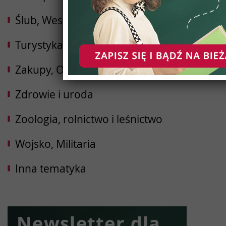
Ślub, Wesele
Turystyka, Podróże, Hotele
Zakupy, Opinie
Zdrowie i uroda
Zoologia, rolnictwo i leśnictwo
Wojsko, Militaria
Inna tematyka