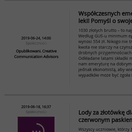
Współczesnych eme
leki! Pomyśl o swoje
1030 złotych brutto – to na
Według GUS-u minimum egz
2019-06-24, 14:00
wynosi 554 zł. Nikogo nie 
Społeczności
kwota nie starczy na czynsz
Opublikowani. Creative
drobnych przyjemnościach
Communication Advisors
Odkładane latami składki 
nam emeryturę na dobrym p
jednak ekonomistą, aby wie
wypadków może być zgoła i
2019-06-18, 16:37
Lody za złotówkę dl
Społeczności
czerwonym paskie
Wszyscy uczniowie, którzy 