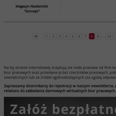
Magazyn Akademicki
"Koncept"
1
2
3
4
5
6
7
8
9
...
12
Na tej stronie internetowej znajdują sie notki prasowe od firm k
biur prasowych oraz przesłane przez rzeczników prasowych, pob
zewnętrznych lub ze źródeł ogólnodostępnych (za zgodą odpowi
Zapraszamy dziennikarzy do rejestracji w naszym newsletterze, a
relations do zakładania darmowych wirtualnych biur prasowych.