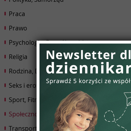
Praca
Prawo
Psychologia, Rozwój osobisty
Religia
Rodzina, Dziecko, Ciąża
Seks i erotyka
Sport, Fitness, Kulturystyka
Społeczności
Transport i Logistyka