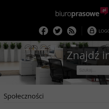
LOG
Znajdź i
Społeczności