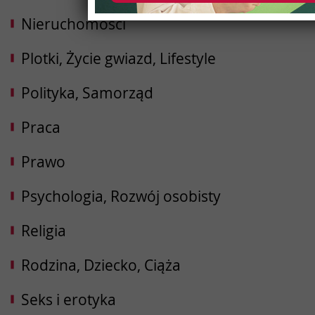
Nieruchomości
Plotki, Życie gwiazd, Lifestyle
Polityka, Samorząd
Praca
Prawo
Psychologia, Rozwój osobisty
Religia
Rodzina, Dziecko, Ciąża
Seks i erotyka