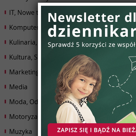
IT, Nowe technologie
Komputery, Internet, Elektronika
Kulinaria, Żywność, Gastronomia
Kultura, Sztuka
Marketing, Reklama, PR
Media
Moda, Odzież, Obuwie
Motoryzacja
Muzyka