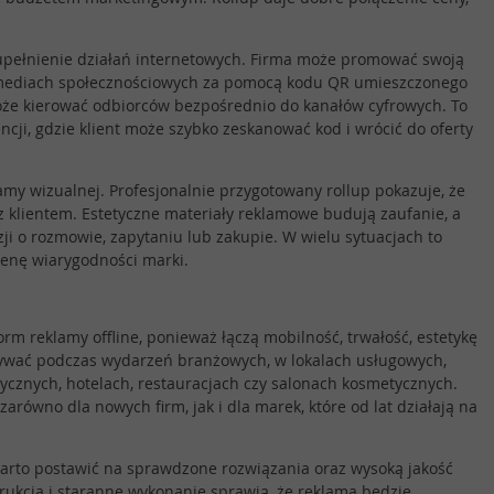
upełnienie działań internetowych. Firma może promować swoją
 w mediach społecznościowych za pomocą kodu QR umieszczonego
może kierować odbiorców bezpośrednio do kanałów cyfrowych. To
cji, gdzie klient może szybko zeskanować kod i wrócić do oferty
amy wizualnej. Profesjonalnie przygotowany rollup pokazuje, że
 z klientem. Estetyczne materiały reklamowe budują zaufanie, a
i o rozmowie, zapytaniu lub zakupie. W wielu sytuacjach to
cenę wiarygodności marki.
rm reklamy offline, ponieważ łączą mobilność, trwałość, estetykę
stywać podczas wydarzeń branżowych, w lokalach usługowych,
ycznych, hotelach, restauracjach czy salonach kosmetycznych.
równo dla nowych firm, jak i dla marek, które od lat działają na
warto postawić na sprawdzone rozwiązania oraz wysoką jakość
rukcja i staranne wykonanie sprawią, że reklama będzie