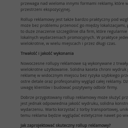
przewaga nad wieloma innymi formami reklamy, które 
przestrzeni ekspozycyjnej.
Rollup reklamowy jest także bardzo praktyczny pod wzg
może bez problemu przenosić go między lokalizacjami,
to duże znaczenie szczególnie dla firm, które regularni
lokalnych wydarzeniach promocyjnych. W praktyce jed
wielokrotnie, w wielu miejscach i przez długi czas.
Trwałość i jakość wykonania
Nowoczesne rollupy reklamowe są wykonywane z trwały
wielokrotne użytkowanie. Solidna kaseta chroni wydruk 
reklamę w widocznym miejscu bez ryzyka szybkiego prze
ostre detale oraz profesjonalny wygląd całej reklamy. D
uwagę klientów i budować pozytywny odbiór firmy.
Dobrze przygotowany rollup reklamowy może służyć prze
jest jednak odpowiednia jakość wydruku, solidna kons
wydarzeniu. Warto korzystać z torby transportowej, uni
temu reklama będzie wyglądać estetycznie nawet po wie
Jak zaprojektować skuteczny rollup reklamowy?