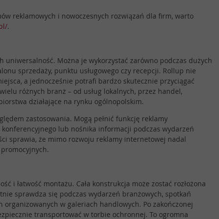
emów reklamowych i nowoczesnych rozwiązań dla firm, warto
pl/
.
ich uniwersalność. Można je wykorzystać zarówno podczas dużych
alonu sprzedaży, punktu usługowego czy recepcji. Rollup nie
jsca, a jednocześnie potrafi bardzo skutecznie przyciągać
 wielu różnych branż – od usług lokalnych, przez handel,
biorstwa działające na rynku ogólnopolskim.
ględem zastosowania. Mogą pełnić funkcję reklamy
tła konferencyjnego lub nośnika informacji podczas wydarzeń
ści sprawia, że mimo rozwoju reklamy internetowej nadal
w promocyjnych.
ość i łatwość montażu. Cała konstrukcja może zostać rozłożona
ietnie sprawdza się podczas wydarzeń branżowych, spotkań
ych organizowanych w galeriach handlowych. Po zakończonej
bezpiecznie transportować w torbie ochronnej. To ogromna