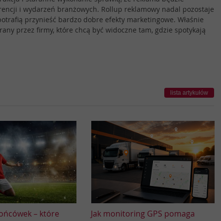
erencji i wydarzeń branżowych. Rollup reklamowy nadal pozostaje
potrafią przynieść bardzo dobre efekty marketingowe. Właśnie
erany przez firmy, które chcą być widoczne tam, gdzie spotykają
lista artykułów
ońcówek – które
Jak monitoring GPS pomaga