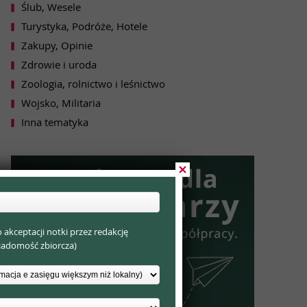
Ślub, Wesele
Turystyka, Podróże, Hotele
Zakupy, Opinie
Zdrowie i uroda
Zoologia, rolnictwo i leśnictwo
Wojsko, Militaria
Inna tematyka
akceptacji notki przez redakcję
wiadomość zbiorcza)