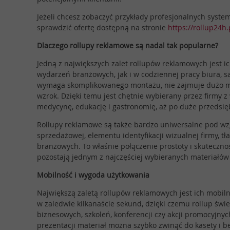
Jeżeli chcesz zobaczyć przykłady profesjonalnych syst
sprawdzić ofertę dostępną na stronie
https://rollup24h.
Dlaczego rollupy reklamowe są nadal tak popularne?
Jedną z największych zalet rollupów reklamowych jest 
wydarzeń branżowych, jak i w codziennej pracy biura, s
wymaga skomplikowanego montażu, nie zajmuje dużo mie
wzrok. Dzięki temu jest chętnie wybierany przez firmy z
medycynę, edukację i gastronomię, aż po duże przedsię
Rollupy reklamowe są także bardzo uniwersalne pod wz
sprzedażowej, elementu identyfikacji wizualnej firmy, 
branżowych. To właśnie połączenie prostoty i skuteczno
pozostają jednym z najczęściej wybieranych materiałó
Mobilność i wygoda użytkowania
Największą zaletą rollupów reklamowych jest ich mobiln
w zaledwie kilkanaście sekund, dzięki czemu rollup św
biznesowych, szkoleń, konferencji czy akcji promocyjn
prezentacji materiał można szybko zwinąć do kasety i 