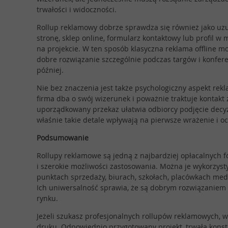
trwałości i widoczności.
Rollup reklamowy dobrze sprawdza się również jako uz
stronę, sklep online, formularz kontaktowy lub profil
na projekcie. W ten sposób klasyczna reklama offline 
dobre rozwiązanie szczególnie podczas targów i konferen
później.
Nie bez znaczenia jest także psychologiczny aspekt rekl
firma dba o swój wizerunek i poważnie traktuje kontakt
uporządkowany przekaz ułatwia odbiorcy podjęcie decyzj
właśnie takie detale wpływają na pierwsze wrażenie i o
Podsumowanie
Rollupy reklamowe są jedną z najbardziej opłacalnych fo
i szerokie możliwości zastosowania. Można je wykorzy
punktach sprzedaży, biurach, szkołach, placówkach med
Ich uniwersalność sprawia, że są dobrym rozwiązaniem za
rynku.
Jeżeli szukasz profesjonalnych rollupów reklamowych, 
druku. Odpowiednio przygotowany projekt, trwała konst