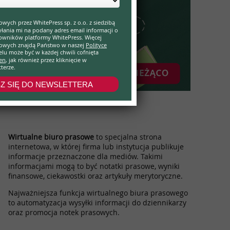
ch przez WhitePress sp. z o.o. z siedzibą
syłania mi na podany adres email informacji o
wników platformy WhitePress. Więcej
bowych znajdą Państwo w naszej
Polityce
lu może być w każdej chwili cofnięta
en
, jak również przez kliknięcie w
terze.
SZ SIĘ DO NEWSLETTERA
Wirtualne biuro prasowe
to specjalna strona
internetowa, w której firma lub instytucja publikuje
informacje przeznaczone dla mediów. Takimi
informacjami mogą to być notatki prasowe, wyniki
finansowe, ciekawostki oraz artykuły merytoryczne.
Najważniejsza funkcja wirtualnego biura prasowego
to automatyzacja wysyłki informacji do dziennikarzy
oraz promocja notek prasowych.