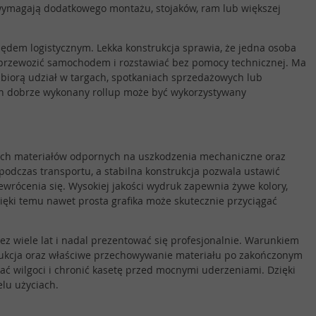
wymagają dodatkowego montażu, stojaków, ram lub większej
lędem logistycznym. Lekka konstrukcja sprawia, że jedna osoba
 przewozić samochodem i rozstawiać bez pomocy technicznej. Ma
e biorą udział w targach, spotkaniach sprzedażowych lub
en dobrze wykonany rollup może być wykorzystywany
ch materiałów odpornych na uszkodzenia mechaniczne oraz
podczas transportu, a stabilna konstrukcja pozwala ustawić
wrócenia się. Wysokiej jakości wydruk zapewnia żywe kolory,
zięki temu nawet prosta grafika może skutecznie przyciągać
z wiele lat i nadal prezentować się profesjonalnie. Warunkiem
trukcja oraz właściwe przechowywanie materiału po zakończonym
kać wilgoci i chronić kasetę przed mocnymi uderzeniami. Dzięki
lu użyciach.