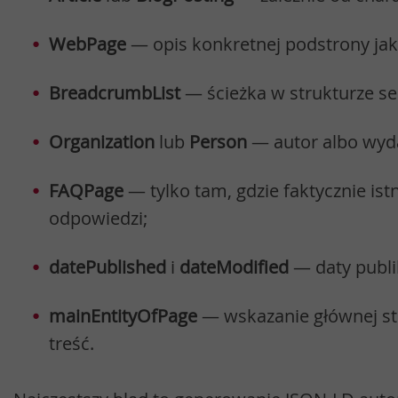
WebPage
— opis konkretnej podstrony ja
BreadcrumbList
— ścieżka w strukturze se
Organization
lub
Person
— autor albo wyd
FAQPage
— tylko tam, gdzie faktycznie istn
odpowiedzi;
datePublished
i
dateModified
— daty publika
mainEntityOfPage
— wskazanie głównej str
treść.