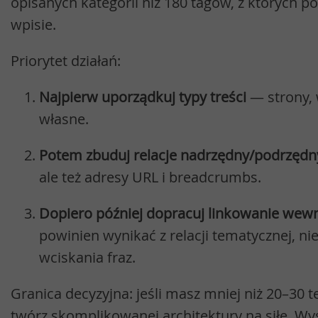
opisanych kategorii niż 180 tagów, z których 
wpisie.
Priorytet działań:
Najpierw uporządkuj typy treści
— strony, 
własne.
Potem zbuduj relacje nadrzędny/podrzędn
ale też adresy URL i breadcrumbs.
Dopiero później dopracuj linkowanie wew
powinien wynikać z relacji tematycznej, n
wciskania fraz.
Granica decyzyjna: jeśli masz mniej niż 20–30 t
twórz skomplikowanej architektury na siłę. Wys