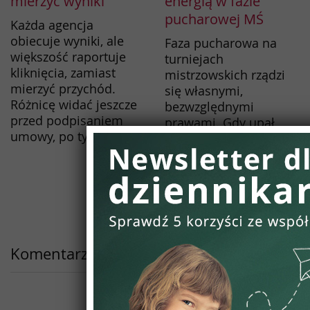
mierzyć wyniki
energią w fazie
pucharowej MŚ
Każda agencja
obiecuje wyniki, ale
Faza pucharowa na
większość raportuje
turniejach
kliknięcia, zamiast
mistrzowskich rządzi
mierzyć przychód.
się własnymi,
Różnicę widać jeszcze
bezwzględnymi
przed podpisaniem
prawami. Gdy upał,
umowy, po tym, o ...
zmęczenie
morderczym sezonem
klubowym oraz
gigantyczna presja
psychiczna ...
Komentarze
(brak komentarzy)