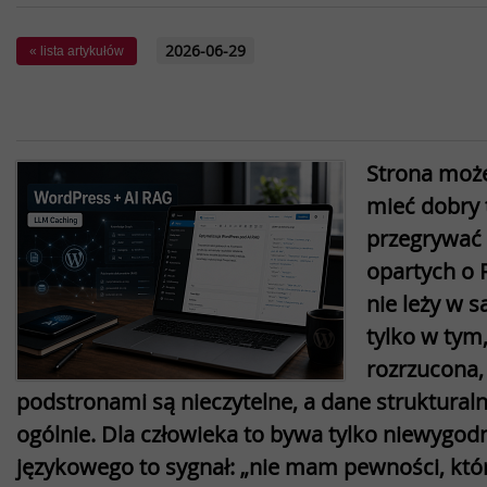
2026-06-29
« lista artykułów
Strona może
mieć dobry t
przegrywać
opartych o 
nie leży w 
tylko w tym,
rozrzucona,
podstronami są nieczytelne, a dane strukturaln
ogólnie. Dla człowieka to bywa tylko niewygod
językowego to sygnał: „nie mam pewności, któr