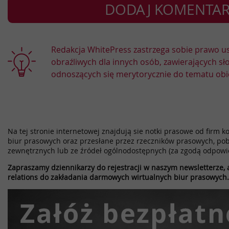
Redakcja WhitePress zastrzega sobie prawo 
obraźliwych dla innych osób, zawierających sł
odnoszących się merytorycznie do tematu obi
Na tej stronie internetowej znajdują sie notki prasowe od firm k
biur prasowych oraz przesłane przez rzeczników prasowych, pob
zewnętrznych lub ze źródeł ogólnodostępnych (za zgodą odpowi
Zapraszamy dziennikarzy do rejestracji w naszym newsletterze, a
relations do zakładania darmowych wirtualnych biur prasowych.