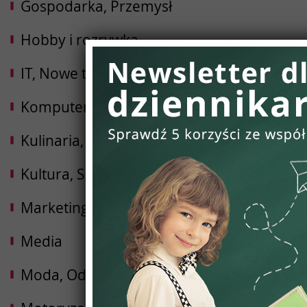
Gospodarka, Przemysł
Hobby i rozrywka
IT, Nowe technologie
Komputery, Internet, Elektronika
Kulinaria, Żywność, Gastronomia
Kultura, Sztuka
Marketing, Reklama, PR
Media
Moda, Odzież, Obuwie