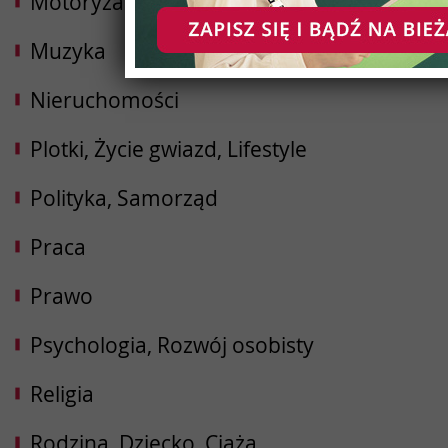
Motoryzacja
Muzyka
Nieruchomości
Plotki, Życie gwiazd, Lifestyle
Polityka, Samorząd
Praca
Prawo
Psychologia, Rozwój osobisty
Religia
Rodzina, Dziecko, Ciąża