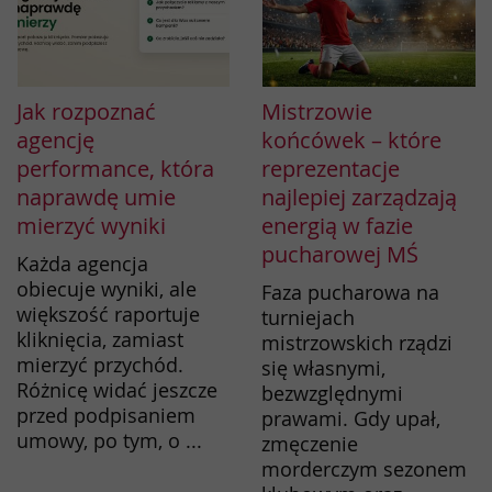
Jak rozpoznać
Mistrzowie
agencję
końcówek – które
performance, która
reprezentacje
naprawdę umie
najlepiej zarządzają
mierzyć wyniki
energią w fazie
pucharowej MŚ
Każda agencja
obiecuje wyniki, ale
Faza pucharowa na
większość raportuje
turniejach
kliknięcia, zamiast
mistrzowskich rządzi
mierzyć przychód.
się własnymi,
Różnicę widać jeszcze
bezwzględnymi
przed podpisaniem
prawami. Gdy upał,
umowy, po tym, o ...
zmęczenie
morderczym sezonem