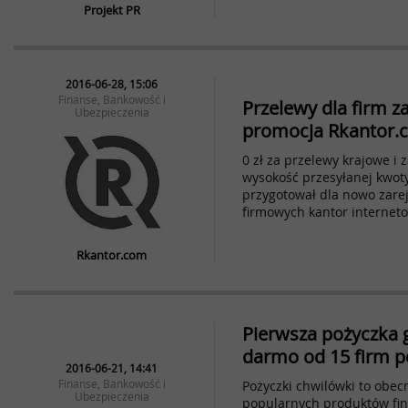
Projekt PR
2016-06-28, 15:06
Finanse, Bankowość i
Przelewy dla firm za
Ubezpieczenia
promocja Rkantor.
0 zł za przelewy krajowe i
wysokość przesyłanej kwot
przygotował dla nowo zare
firmowych kantor internet
Rkantor.com
Pierwsza pożyczka g
darmo od 15 firm 
2016-06-21, 14:41
Finanse, Bankowość i
Pożyczki chwilówki to obec
Ubezpieczenia
popularnych produktów fin