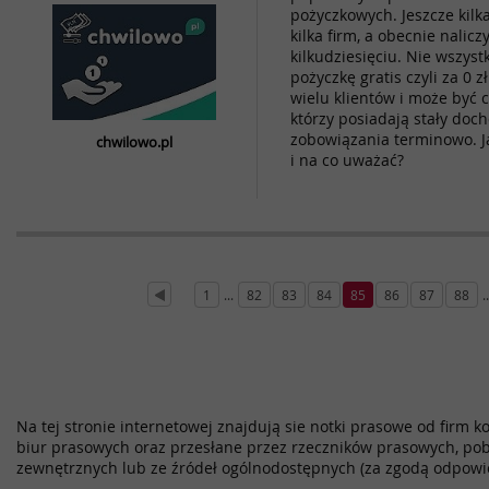
pożyczkowych. Jeszcze kilka
kilka firm, a obecnie nalic
kilkudziesięciu. Nie wszyst
pożyczkę gratis czyli za 0 
wielu klientów i może być 
którzy posiadają stały doch
zobowiązania terminowo. J
chwilowo.pl
i na co uważać?
1
...
82
83
84
85
86
87
88
..
Na tej stronie internetowej znajdują sie notki prasowe od firm k
biur prasowych oraz przesłane przez rzeczników prasowych, pob
zewnętrznych lub ze źródeł ogólnodostępnych (za zgodą odpowi