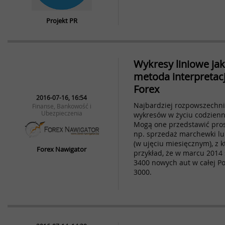
Projekt PR
Wykresy liniowe j
metoda interpretacj
Forex
2016-07-16, 16:54
Najbardziej rozpowszechn
Finanse, Bankowość i
Ubezpieczenia
wykresów w życiu codzienn
Mogą one przedstawić prost
np. sprzedaż marchewki l
(w ujęciu miesięcznym), z 
Forex Nawigator
przykład, że w marcu 2014 
3400 nowych aut w całej Pol
3000.