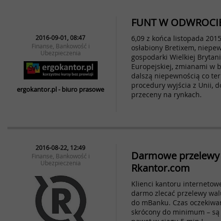
FUNT W ODWROCI
2016-09-01, 08:47
6,09 z końca listopada 2015 
Finanse, Bankowość i
osłabiony Bretixem, niepe
Ubezpieczenia
gospodarki Wielkiej Brytani
Europejskiej, zmianami w b
dalszą niepewnością co te
procedury wyjścia z Unii, 
ergokantor.pl - biuro prasowe
przeceny na rynkach.
2016-08-22, 12:49
Darmowe przelewy
Finanse, Bankowość i
Ubezpieczenia
Rkantor.com
Klienci kantoru interneto
darmo zlecać przelewy wal
do mBanku. Czas oczekiwan
skrócony do minimum – są