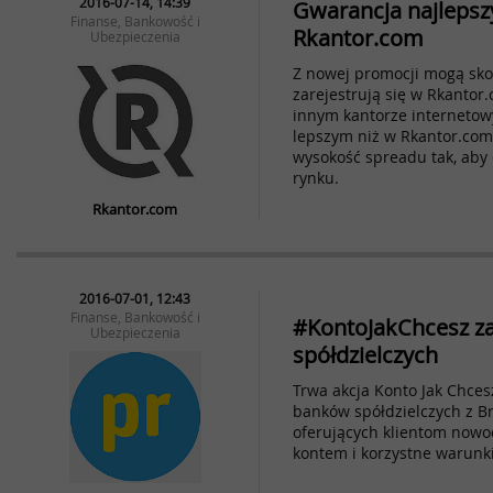
2016-07-14, 14:39
Gwarancja najleps
Finanse, Bankowość i
Rkantor.com
Ubezpieczenia
Z nowej promocji mogą skorz
zarejestrują się w Rkantor.
innym kantorze internetow
lepszym niż w Rkantor.com 
wysokość spreadu tak, aby 
rynku.
Rkantor.com
2016-07-01, 12:43
Finanse, Bankowość i
#KontoJakChcesz z
Ubezpieczenia
spółdzielczych
Trwa akcja Konto Jak Chces
banków spółdzielczych z Br
oferujących klientom nowo
kontem i korzystne warunki