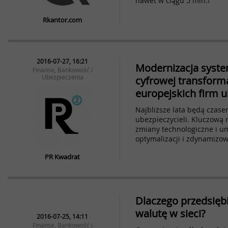
nawet w ciągu 5 min.!
Rkantor.com
2016-07-27, 16:21
Modernizacja syst
Finanse, Bankowość i
Ubezpieczenia
cyfrowej transforma
europejskich firm 
Najbliższe lata będą czase
ubezpieczycieli. Kluczową 
zmiany technologiczne i um
optymalizacji i zdynamizow
PR Kwadrat
Dlaczego przedsięb
walutę w sieci?
2016-07-25, 14:11
Finanse, Bankowość i