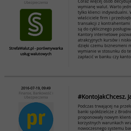
Coraz więcej osób decyduje
Ubezpieczenia
wymianę walut. Warto jedna
tylko klienci indywidualni.
właściciele firm i przedsię
transakcji z kontrahentami
są do cyklicznego posługiw
Kantory internetowe pozwal
atrakcyjnych kursów i nis
dzięki czemu biznesmeni m
StrefaWalut.pl - porównywarka
wymianie w stosunku do teg
usług walutowych
zapłacić w banku czy kanto
2016-07-19, 09:49
Finanse, Bankowość i
#KontoJakChcesz. J
Ubezpieczenia
Podczas trwającej na przeło
banki spółdzielcze z Brodni
proponowały nowym klient
korzystnych warunkach wr
nowoczesnego systemu ban