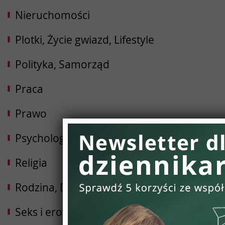
Nieruchomości
Plotki, Życie gwiazd, Lifestyle
Polityka, Samorząd
Praca
Prawo
Psychologia, Rozwój osobisty
Religia
Rodzina, Dziecko, Ciąża
Seks i erotyka