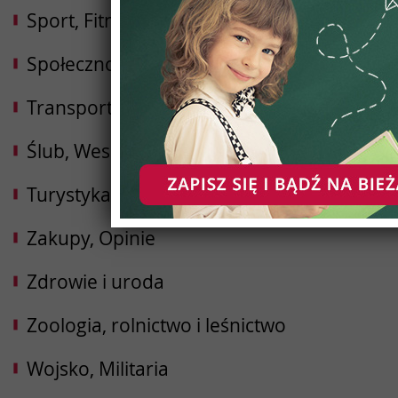
Sport, Fitness, Kulturystyka
Społeczności
Transport i Logistyka
Ślub, Wesele
Turystyka, Podróże, Hotele
Zakupy, Opinie
Zdrowie i uroda
Zoologia, rolnictwo i leśnictwo
Wojsko, Militaria