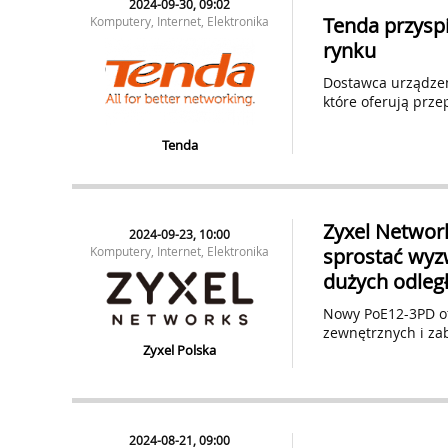
2024-09-30, 09:02
Tenda przyspi
Komputery, Internet, Elektronika
rynku
Dostawca urządzeń
które oferują prze
Tenda
Zyxel Networ
2024-09-23, 10:00
Komputery, Internet, Elektronika
sprostać wyz
dużych odleg
Nowy PoE12-3PD ofe
zewnętrznych i za
Zyxel Polska
2024-08-21, 09:00