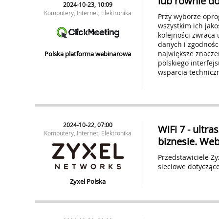
lub równie d
2024-10-23, 10:09
Komputery, Internet, Elektronika
Przy wyborze oprog
wszystkim ich jakoś
kolejności zwraca 
danych i zgodnośc
największe znacze
Polska platforma webinarowa
polskiego interfej
wsparcia technicz
2024-10-22, 07:00
WiFi 7 - ult
Komputery, Internet, Elektronika
biznesie. Web
Przedstawiciele Zy
sieciowe dotycząc
Zyxel Polska