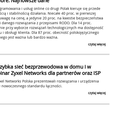
obre. Najnowsze dane
ramowania i usług online co drugi Polak kieruje się przede
cią i stabilnością działania. Niecałe 40 proc. w pierwszej
uwagę na cenę, a jedynie 20 proc. na kwestie bezpieczeństwa
i danego rozwiązania z przepisami RODO. Dla 14 proc.
nie przy wyborze rozwiązań technologicznych ma dostępność
su i obsługi klienta. Dla 87 proc. obecność polskojęzycznego
nego jest ważna lub bardzo ważna.
czytaj więcej
raszybka sieć bezprzewodowa w domu i w
inar Zyxel Networks dla partnerów oraz ISP
xel Networks Polska prezentowali rozwiązania i urządzenia
e nowoczesnego standardu łączności.
czytaj więcej