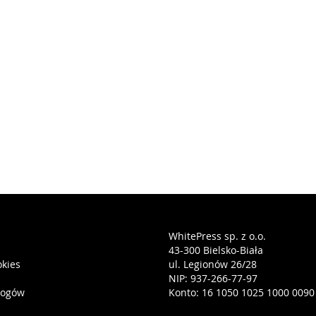
WhitePress sp. z o.o.
43-300 Bielsko-Biała
okies
ul. Legionów 26/28
NIP: 937-266-77-97
logów
Konto: 16 1050 1025 1000 0090