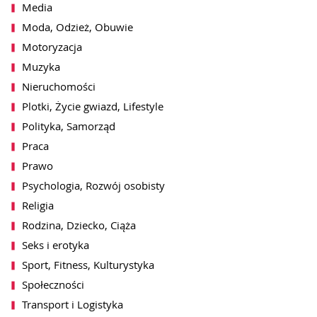
Media
Moda, Odzież, Obuwie
Motoryzacja
Muzyka
Nieruchomości
Plotki, Życie gwiazd, Lifestyle
Polityka, Samorząd
akceptacji notki przez redakcję
wiadomość zbiorcza)
Praca
Prawo
Psychologia, Rozwój osobisty
Religia
Rodzina, Dziecko, Ciąża
ch przez WhitePress sp. z o.o. z siedzibą
Seks i erotyka
syłania mi na podany adres email informacji o
wników platformy WhitePress. Więcej
Sport, Fitness, Kulturystyka
bowych znajdą Państwo w naszej
Polityce
lu może być w każdej chwili cofnięta
Społeczności
en
, jak również przez kliknięcie w
terze.
Transport i Logistyka