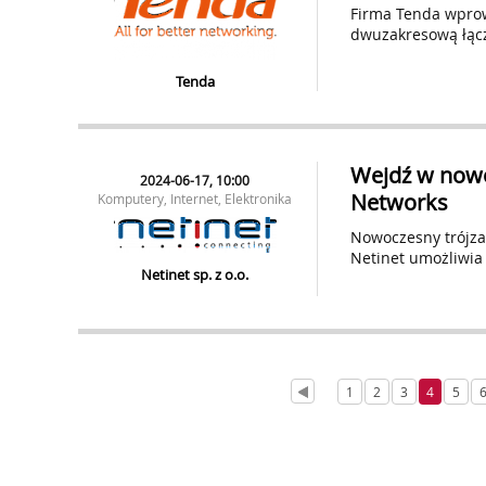
Firma Tenda wprow
dwuzakresową łąc
Tenda
Wejdź w nowo
2024-06-17, 10:00
Networks
Komputery, Internet, Elektronika
Nowoczesny trójza
Netinet umożliwia 
Netinet sp. z o.o.
1
2
3
4
5