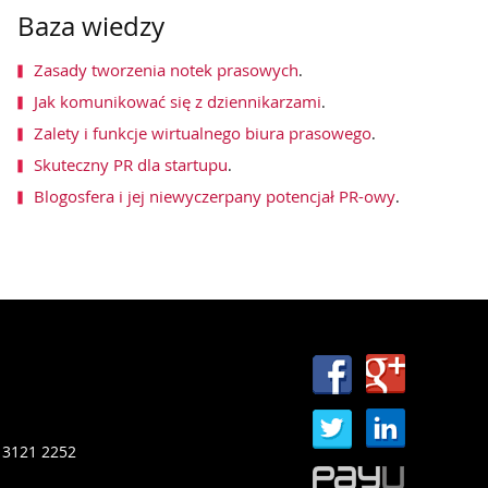
Baza wiedzy
Zasady tworzenia notek prasowych
.
Jak komunikować się z dziennikarzami
.
Zalety i funkcje wirtualnego biura prasowego
.
Skuteczny PR dla startupu
.
Blogosfera i jej niewyczerpany potencjał PR-owy
.
 3121 2252