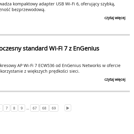
adza kompaktowy adapter USB Wi-Fi 6, oferujący szybką,
zność bezprzewodową.
czytaj więcej
czesny standard Wi-Fi 7 z EnGenius
kresowy AP Wi-Fi 7 ECW536 od EnGenius Networks w ofercie
korzystanie z większych prędkości sieci.
czytaj więcej
6
7
8
9
...
67
68
69