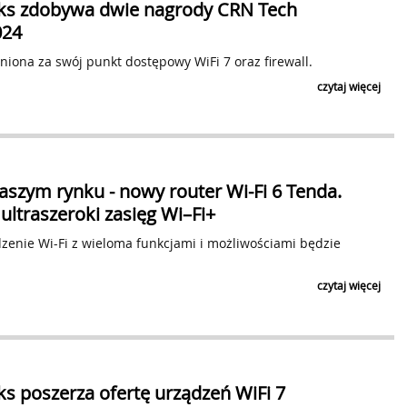
ks zdobywa dwie nagrody CRN Tech
024
niona za swój punkt dostępowy WiFi 7 oraz firewall.
czytaj więcej
*
Adres E-mail
*
Harmonogram wysyłki
natychmiast po 
raz dziennie (
aszym rynku - nowy router Wi-Fi 6 Tenda.
ultraszeroki zasięg Wi–Fi+
*
Zasięg
enie Wi-Fi z wieloma funkcjami i możliwościami będzie
*
Kategoria tematyczna
czytaj więcej
Wyrażam zgodę na przetwarzanie moich danych osobowy
w Bielsku-Białej przy ul. Legionów 26/28, w celu prze
nowych notkach prasowych dodawanych przez użytko
informacji związanych z przetwarzaniem danych oso
Prywatności
. Zgoda na przetwarzanie danych w ww. ce
poprzez
https://www.biuroprasowe.pl/newsletter-zmi
odpowiedni link znajdujący się w nadesłanym newslet
s poszerza ofertę urządzeń WiFi 7