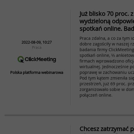
Już blisko 70 proc.
wydzieloną odpowie
spotkań online. Ba
Praca zdalna, a co za tym i
2022-08-09, 10:27
dobre zagościły w naszej rz
Praca
badania firmy ClickMeeting
spotkań online, ⅓ ankietow
firmach wprowadzono oficja
wirtualnej. Jednocześnie 
poprawę w zachowaniu ucz
Polska platforma webinarowa
Pod tym kątem zmieniła si
przestrzeń, już 69 proc. p
zorganizowało sobie w do
połączeń online.
Chcesz zatrzymać 