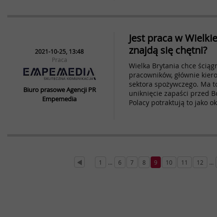
Jest praca w Wielkiej
znajdą się chętni?
2021-10-25, 13:48
Praca
Wielka Brytania chce ściąg
pracowników, głównie kier
sektora spożywczego. Ma 
Biuro prasowe Agencji PR
uniknięcie zapaści przed 
Empemedia
Polacy potraktują to jako o
1
...
6
7
8
9
10
11
12
...