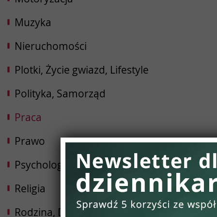
Muzyka
Nieruchomości
Plotki, Życie gwiazd, Lifestyle
Polityka, Samorząd
Praca
Prawo
Psychologia, Rozwój osobisty
Religia
Rodzina, Dziecko, Ciąża