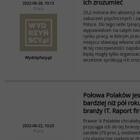
ich zrozumieć
2022-06-28, 10:13
Praca
25,2 miliona dni absencji 
zaburzeń psychicznych i z
Polsce. Do tego setki tysię
wypowiedzeń na całym świe
rynku pracy, w którym pra
miejscu stawiają własne z
W tej rzeczywistości zapob
będą mogły tylko organizac
Wydrzyńscy.pl
wcześnie spróbują ich zro
Połowa Polaków jes
bardziej niż pół rok
branży IT. Raport fi
Prawie ¼ Polaków chciałaby
2022-06-22, 10:23
przyciąga ich do tej branż
Praca
zarobki (79 proc.), możliwoś
czy elastyczne podejście do