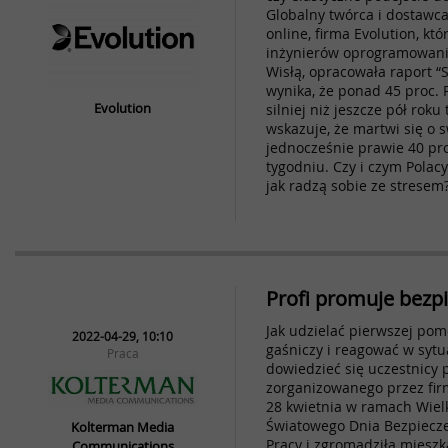
Globalny twórca i dostawc
online, firma Evolution, któ
inżynierów oprogramowani
Wisłą, opracowała raport “S
wynika, że ponad 45 proc.
Evolution
silniej niż jeszcze pół roku
wskazuje, że martwi się o s
jednocześnie prawie 40 pr
tygodniu. Czy i czym Polacy
jak radzą sobie ze stresem
Profi promuje bezp
Jak udzielać pierwszej pom
2022-04-29, 10:10
gaśniczy i reagować w sytu
Praca
dowiedzieć się uczestnicy 
zorganizowanego przez firm
28 kwietnia w ramach Wie
Światowego Dnia Bezpiecz
Kolterman Media
Pracy i zgromadziła mies
Communications