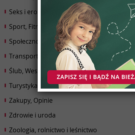
Seks i erotyka
Sport, Fitness, Kulturystyka
Społeczności
Transport i Logistyka
Ślub, Wesele
Turystyka, Podróże, Hotele
Zakupy, Opinie
Zdrowie i uroda
Zoologia, rolnictwo i leśnictwo