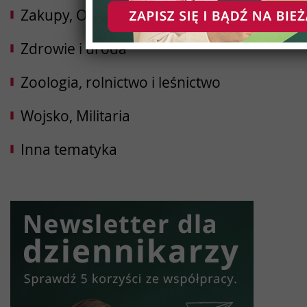
Zakupy, Opinie
Zdrowie i uroda
Zoologia, rolnictwo i leśnictwo
Wojsko, Militaria
Inna tematyka