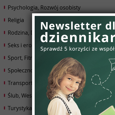
Psychologia, Rozwój osobisty
Religia
Rodzina, Dziecko, Ciąża
Seks i erotyka
Sport, Fitness, Kulturystyka
Społeczności
Transport i Logistyka
Ślub, Wesele
Turystyka, Podróże, Hotele