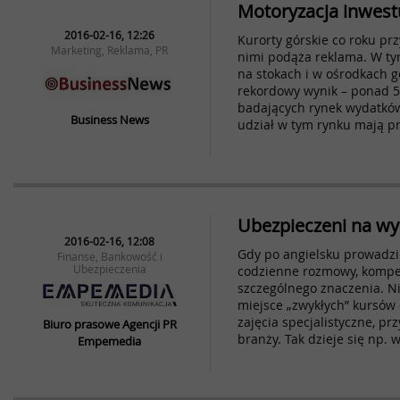
Motoryzacja inwest
2016-02-16, 12:26
Kurorty górskie co roku prz
Marketing, Reklama, PR
nimi podąża reklama. W ty
na stokach i w ośrodkach 
rekordowy wynik – ponad 5
badających rynek wydatkó
Business News
udział w tym rynku mają 
Ubezpieczeni na w
2016-02-16, 12:08
Gdy po angielsku prowadz
Finanse, Bankowość i
Ubezpieczenia
codzienne rozmowy, kompe
szczególnego znaczenia. Ni
miejsce „zwykłych” kursów 
zajęcia specjalistyczne, p
Biuro prasowe Agencji PR
branży. Tak dzieje się np.
Empemedia