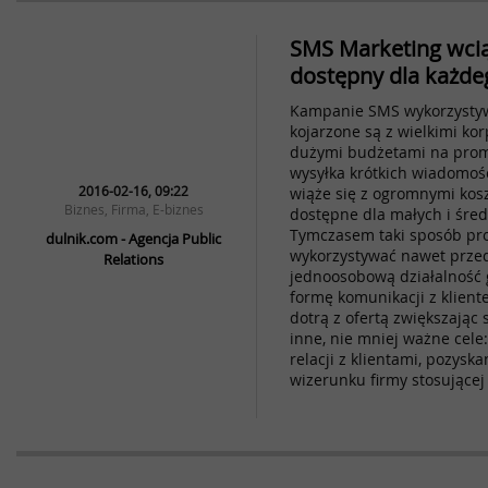
SMS Marketing wcią
dostępny dla każde
Kampanie SMS wykorzysty
kojarzone są z wielkimi k
dużymi budżetami na prom
wysyłka krótkich wiadomośc
2016-02-16, 09:22
wiąże się z ogromnymi koszt
Biznes, Firma, E-biznes
dostępne dla małych i śred
Tymczasem taki sposób pr
dulnik.com - Agencja Public
wykorzystywać nawet prze
Relations
jednoosobową działalność 
formę komunikacji z kliente
dotrą z ofertą zwiększając 
inne, nie mniej ważne cel
relacji z klientami, pozys
wizerunku firmy stosujące