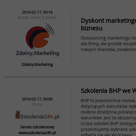
2016-02-17, 09:18
Biznes, Firma, E-biznes
Dyskont marketingo
biznesu
Outsourcing marketingu to
dla firmy, ale przede wszy
nowych Klientów, zwiększen
Zdalny.Marketing
Szkolenia BHP we 
2016-02-17, 09:00
BHP to powszechna nazwa, 
Praca
dotyczących warunków wyko
osobna dziedzina poświęco
warunków. Jest to obszerny
liczba szkoleń BHP dostęp
Serwis szkoleniowy
prezentujemy wybrane szko
www.szkolenia24h.pl
odbędą się we Wrocławiu.