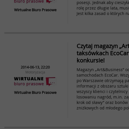
posesji. Jednak aby cieszył
rolę przez długie lata, mu
Wirtualne Biuro Prasowe
Jest kilka zasad o których 
Czytaj magazyn „A
taksówkach EcoCar 
konkursie!
2014-06-13, 22:20
Magazyn „Art&Business” o
Motoryzacja
samochodach EcoCar. Wszy
po Warszawie otrzymają pa
informacji z obszaru sztuki
wszyscy klienci i czytelni
Wirtualne Biuro Prasowe
losowaniu nagród, m.in. za
krok od sławy” oraz bonów
zniżkowych od młodego pol