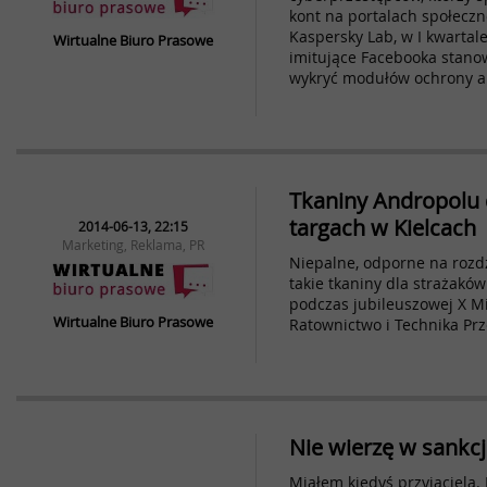
kont na portalach społeczn
Kaspersky Lab, w I kwartale
Wirtualne Biuro Prasowe
imitujące Facebooka stanow
wykryć modułów ochrony a
Tkaniny Andropolu 
targach w Kielcach
2014-06-13, 22:15
Marketing, Reklama, PR
Niepalne, odporne na rozd
takie tkaniny dla strażakó
podczas jubileuszowej X 
Wirtualne Biuro Prasowe
Ratownictwo i Technika P
Nie wierzę w sankc
Miałem kiedyś przyjaciela. 