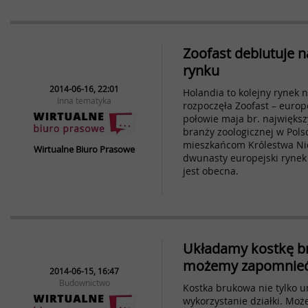
Zoofast debiutuje 
rynku
2014-06-16, 22:01
Holandia to kolejny rynek 
Inna tematyka
rozpoczęła Zoofast – europ
połowie maja br. największ
branży zoologicznej w Pols
mieszkańcom Królestwa Nid
Wirtualne Biuro Prasowe
dwunasty europejski rynek
jest obecna.
Układamy kostkę b
możemy zapomnie
2014-06-15, 16:47
Budownictwo
Kostka brukowa nie tylko 
wykorzystanie działki. Moż