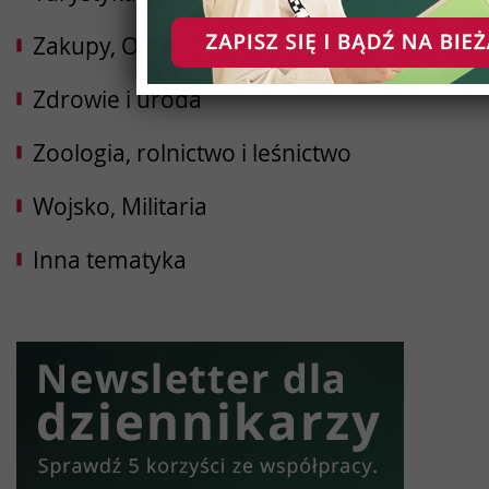
Zakupy, Opinie
Zdrowie i uroda
Zoologia, rolnictwo i leśnictwo
Wojsko, Militaria
Inna tematyka