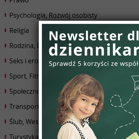
Prawo
Psychologia, Rozwój osobisty
Religia
Rodzina, Dziecko, Ciąża
Seks i erotyka
Sport, Fitness, Kulturystyka
Społeczności
Transport i Logistyka
Ślub, Wesele
Turystyka, Podróże, Hotele