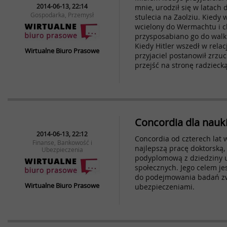
2014-06-13, 22:14
mnie, urodził się w latach
Gospodarka, Przemysł
stulecia na Zaolziu. Kiedy
wcielony do Wermachtu i c
przysposabiano go do wal
Kiedy Hitler wszedł w rela
Wirtualne Biuro Prasowe
przyjaciel postanowił zrzu
przejść na stronę radziecką
Concordia dla nauk
2014-06-13, 22:12
Concordia od czterech lat 
Finanse, Bankowość i
najlepszą pracę doktorską, 
Ubezpieczenia
podyplomową z dziedziny 
społecznych. Jego celem je
do podejmowania badań z
Wirtualne Biuro Prasowe
ubezpieczeniami.