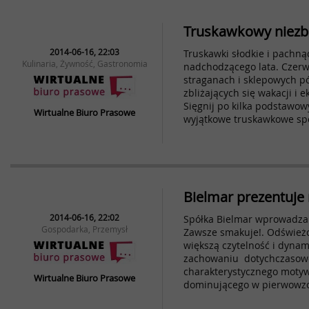
Truskawkowy niezb
2014-06-16, 22:03
Truskawki słodkie i pachną
Kulinaria, Żywność, Gastronomia
nadchodzącego lata. Czerw
straganach i sklepowych pó
zbliżających się wakacji i
Sięgnij po kilka podstawow
Wirtualne Biuro Prasowe
wyjątkowe truskawkowe spe
Bielmar prezentuje
2014-06-16, 22:02
Spółka Bielmar wprowadza 
Gospodarka, Przemysł
Zawsze smakuje!. Odświeżo
większą czytelność i dynami
zachowaniu dotychczasowej
charakterystycznego motyw
Wirtualne Biuro Prasowe
dominującego w pierwowzo