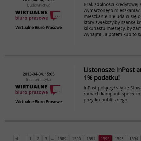
Brak zdolności kredytowej 
Budownictwo
wymarzonego mieszkania? 
mieszkanie nie uda ci się 
który zwiększyłby szanse k
Wirtualne Biuro Prasowe
kilkunastu miesięcy, by za
wynajmij, a potem kup to 
Listonosze InPost 
2013-04-04, 15:05
1% podatku!
Inna tematyka
InPost połączył siły ze S
ramach kampanii społecznej
pożytku publicznego.
Wirtualne Biuro Prasowe
1
2
3
...
1589
1590
1591
1592
1593
1594