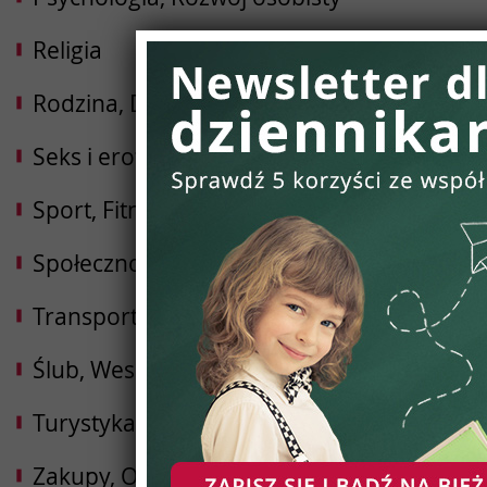
Religia
Rodzina, Dziecko, Ciąża
Seks i erotyka
Sport, Fitness, Kulturystyka
Społeczności
Transport i Logistyka
Ślub, Wesele
Turystyka, Podróże, Hotele
Zakupy, Opinie