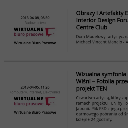
Obrazy i Artefakty E
2013-04-08, 08:39
Interior Design Fo
Budownictwo
Centre Club
Dom Modelowy -artystyczn
Michael Vincent Manalo - A
Wirtualne Biuro Prasowe
Wizualna symfonia 
Wiśni – Fotolia prz
projekt TEN
2013-04-05, 11:26
Komputery, Internet, Elektronika
Czwartym artystą, który za
ramach projektu TEN by Fo
Japonii. Plik PSD z jego p
Wirtualne Biuro Prasowe
darmowego pobrania od śro
kolejne 24 godziny.