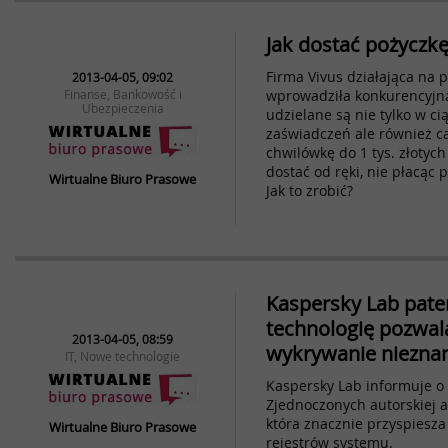
Jak dostać pożyczk
Firma Vivus działająca na 
2013-04-05, 09:02
Finanse, Bankowość i
wprowadziła konkurencyjną 
Ubezpieczenia
udzielane są nie tylko w c
zaświadczeń ale również c
chwilówkę do 1 tys. złotyc
dostać od ręki, nie płacąc 
Wirtualne Biuro Prasowe
Jak to zrobić?
Kaspersky Lab pat
technologię pozwal
2013-04-05, 08:59
wykrywanie niezna
IT, Nowe technologie
Kaspersky Lab informuje o
Zjednoczonych autorskiej a
która znacznie przyspiesza
Wirtualne Biuro Prasowe
rejestrów systemu.