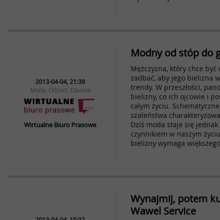
Modny od stóp do g
Mężczyzna, który chce być 
zadbać, aby jego bielizna 
2013-04-04, 21:39
trendy. W przeszłości, pano
Moda, Odzież, Obuwie
bielizny, co ich ojcowie i 
całym życiu. Schematyczne 
szaleństwa charakteryzował
Dziś moda staje się jednak
Wirtualne Biuro Prasowe
czynnikiem w naszym życiu
bielizny wymaga większego
Wynajmij, potem ku
Wawel Service
2013-04-04, 15:32