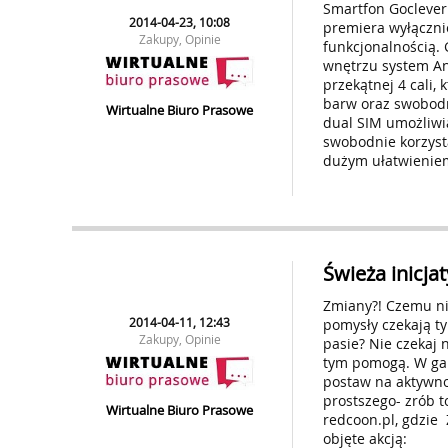
Smartfon Goclever
2014-04-23, 10:08
premiera wyłączni
Zakupy, Opinie
funkcjonalnością.
wnętrzu system An
przekątnej 4 cali,
barw oraz swobodn
Wirtualne Biuro Prasowe
dual SIM umożliwi
swobodnie korzyst
dużym ułatwieniem
Świeża inicja
Zmiany?! Czemu nie
2014-04-11, 12:43
pomysły czekają ty
Zakupy, Opinie
pasie? Nie czekaj n
tym pomogą. W gar
postaw na aktywnoś
prostszego- zrób t
Wirtualne Biuro Prasowe
redcoon.pl, gdzie
objęte akcją: