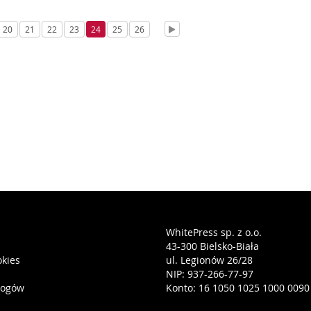
20
21
22
23
24
25
26
WhitePress sp. z o.o.
43-300 Bielsko-Biała
okies
ul. Legionów 26/28
NIP: 937-266-77-97
logów
Konto: 16 1050 1025 1000 0090