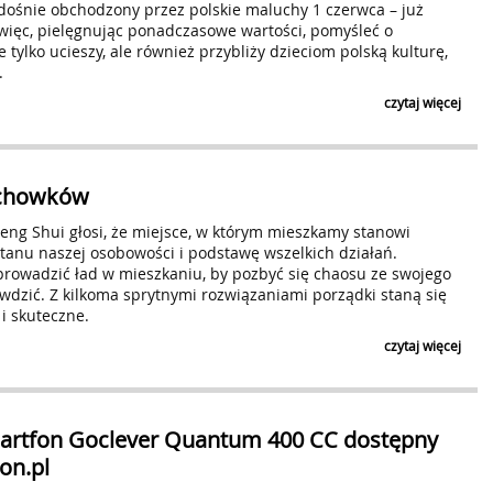
adośnie obchodzony przez polskie maluchy 1 czerwca – już
ięc, pielęgnując ponadczasowe wartości, pomyśleć o
e tylko ucieszy, ale również przybliży dzieciom polską kulturę,
.
czytaj więcej
schowków
Feng Shui głosi, że miejsce, w którym mieszkamy stanowi
tanu naszej osobowości i podstawę wszelkich działań.
prowadzić ład w mieszkaniu, by pozbyć się chaosu ze swojego
awdzić. Z kilkoma sprytnymi rozwiązaniami porządki staną się
 i skuteczne.
czytaj więcej
artfon Goclever Quantum 400 CC dostępny
on.pl