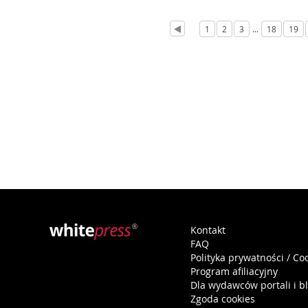
1
2
3
...
18
19
Kontakt
FAQ
Polityka prywatności / Co
Program afiliacyjny
Dla wydawców portali i b
Zgoda cookies