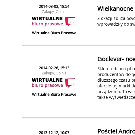
2014-03-03, 18:54
Wielkanocne s
Zakupy, Opinie
Z okazji zbliżając
wprowadziły do swo
Wirtualne Biuro Prasowe
Goclever- no
2014-02-26, 15:13
Sklep redcoon.pl 
Zakupy, Opinie
producentów dołącz
dłuższego czasu p
ofercie tej marki 
urządzenia. To wsz
Wirtualne Biuro Prasowe
także wyświetlacze
Pościel Andr
2013-12-12, 10:07