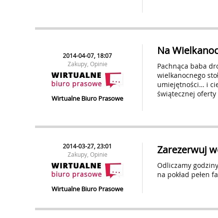
Na Wielkanoc
2014-04-07, 18:07
Zakupy, Opinie
Pachnąca baba dro
wielkanocnego sto
umiejętności… i cie
świątecznej oferty
Wirtualne Biuro Prasowe
2014-03-27, 23:01
Zarezerwuj w
Zakupy, Opinie
Odliczamy godziny 
na pokład pełen f
Wirtualne Biuro Prasowe