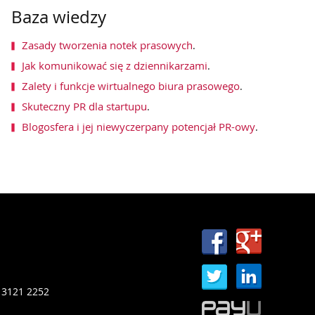
Baza wiedzy
Zasady tworzenia notek prasowych
.
Jak komunikować się z dziennikarzami
.
Zalety i funkcje wirtualnego biura prasowego
.
Skuteczny PR dla startupu
.
Blogosfera i jej niewyczerpany potencjał PR-owy
.
 3121 2252