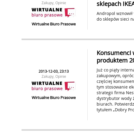
sklepach IKE
Zakupy, Opinie
Andropol wznowił 
do sklepów sieci n
Wirtualne Biuro Prasowe
Konsumenci w
produktem 2
Już co piąty inte
2013-12-03, 23:13
zakupowym, oprócz
Zakupy, Opinie
częściej konsumen
tym stosowanie eko
strategii firma Ne
Wirtualne Biuro Prasowe
dystrybutor wody 
biurach. Potwierdz
tytułem „Dobry P