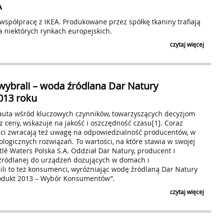
A
współpracę z IKEA. Produkowane przez spółkę tkaniny trafiają
a niektórych rynkach europejskich.
czytaj więcej
ybrali – woda źródlana Dar Natury
013 roku
rnauta wśród kluczowych czynników, towarzyszących decyzjom
 ceny, wskazuje na jakość i oszczędność czasu[1]. Coraz
ci zwracają też uwagę na odpowiedzialność producentów, w
logicznych rozwiązań. To wartości, na które stawia w swojej
stlé Waters Polska S.A. Oddział Dar Natury, producent i
źródlanej do urządzeń dozujących w domach i
ili to też konsumenci, wyróżniając wodę źródlaną Dar Natury
rodukt 2013 – Wybór Konsumentów”.
czytaj więcej