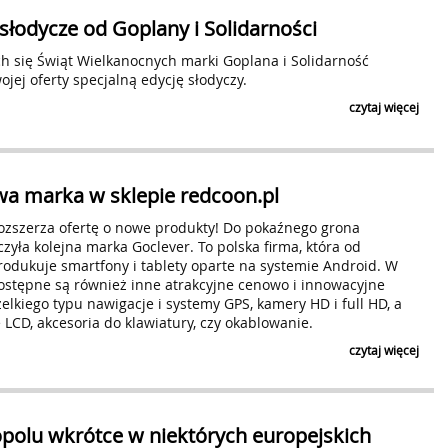
Czytaj klauzulę
ZAPI
łodycze od Goplany i Solidarności
ych się Świąt Wielkanocnych marki Goplana i Solidarność
jej oferty specjalną edycję słodyczy.
czytaj więcej
wa marka w sklepie redcoon.pl
rozszerza ofertę o nowe produkty! Do pokaźnego grona
yła kolejna marka Goclever. To polska firma, która od
rodukuje smartfony i tablety oparte na systemie Android. W
dostępne są również inne atrakcyjne cenowo i innowacyjne
elkiego typu nawigacje i systemy GPS, kamery HD i full HD, a
 LCD, akcesoria do klawiatury, czy okablowanie.
czytaj więcej
opolu wkrótce w niektórych europejskich