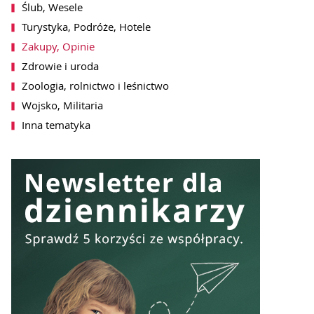
SZ SIĘ DO NEWSLETTERA
Ślub, Wesele
Turystyka, Podróże, Hotele
Zakupy, Opinie
Zdrowie i uroda
Zoologia, rolnictwo i leśnictwo
Wojsko, Militaria
Inna tematyka