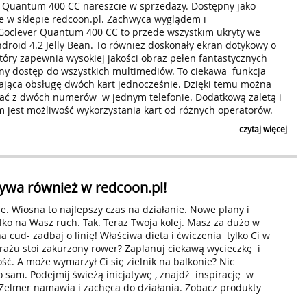
 Quantum 400 CC nareszcie w sprzedaży. Dostępny jako
e w sklepie redcoon.pl. Zachwyca wyglądem i
 Goclever Quantum 400 CC to przede wszystkim ukryty we
droid 4.2 Jelly Bean. To również doskonały ekran dotykowy o
 który zapewnia wysokiej jakości obraz pełen fantastycznych
y dostęp do wszystkich multimediów. To ciekawa funkcja
ająca obsługę dwóch kart jednocześnie. Dzięki temu można
ać z dwóch numerów w jednym telefonie. Dodatkową zaletą i
 jest możliwość wykorzystania kart od różnych operatorów.
czytaj więcej
tywa również w redcoon.pl!
. Wiosna to najlepszy czas na działanie. Nowe plany i
lko na Wasz ruch. Tak. Teraz Twoja kolej. Masz za dużo w
a cud- zadbaj o linię! Właściwa dieta i ćwiczenia tylko Ci w
ażu stoi zakurzony rower? Zaplanuj ciekawą wycieczkę i
ć. A może wymarzył Ci się zielnik na balkonie? Nic
o sam. Podejmij świeżą inicjatywę , znajdź inspirację w
 Zelmer namawia i zachęca do działania. Zobacz produkty