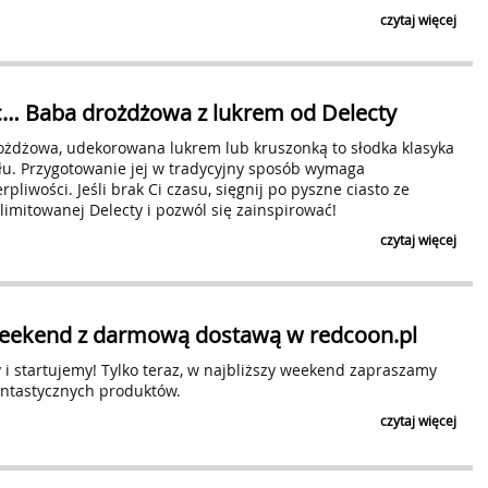
czytaj więcej
… Baba drożdżowa z lukrem od Delecty
*
Adres E-mail
żdżowa, udekorowana lukrem lub kruszonką to słodka klasyka
łu. Przygotowanie jej w tradycyjny sposób wymaga
rpliwości. Jeśli brak Ci czasu, sięgnij po pyszne ciasto ze
*
Harmonogram wysyłki
natychmiast po 
 limitowanej Delecty i pozwól się zainspirować!
raz dziennie (
czytaj więcej
*
Zasięg
*
Kategoria tematyczna
eekend z darmową dostawą w redcoon.pl
Wyrażam zgodę na przetwarzanie moich danych osobowy
i startujemy! Tylko teraz, w najbliższy weekend zapraszamy
w Bielsku-Białej przy ul. Legionów 26/28, w celu prze
antastycznych produktów.
nowych notkach prasowych dodawanych przez użytko
informacji związanych z przetwarzaniem danych oso
czytaj więcej
Prywatności
. Zgoda na przetwarzanie danych w ww. ce
poprzez
https://www.biuroprasowe.pl/newsletter-zmi
odpowiedni link znajdujący się w nadesłanym newslet