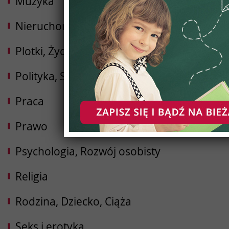
Muzyka
Nieruchomości
Plotki, Życie gwiazd, Lifestyle
Polityka, Samorząd
Praca
Prawo
Psychologia, Rozwój osobisty
Religia
Rodzina, Dziecko, Ciąża
Seks i erotyka