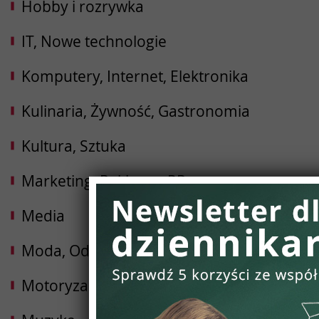
Hobby i rozrywka
IT, Nowe technologie
Komputery, Internet, Elektronika
Kulinaria, Żywność, Gastronomia
Kultura, Sztuka
Marketing, Reklama, PR
Media
Moda, Odzież, Obuwie
Motoryzacja