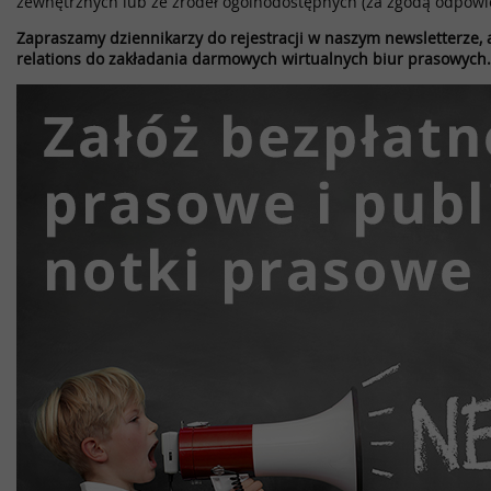
zewnętrznych lub ze źródeł ogólnodostępnych (za zgodą odpowi
Zapraszamy dziennikarzy do rejestracji w naszym newsletterze, a
relations do zakładania darmowych wirtualnych biur prasowych.