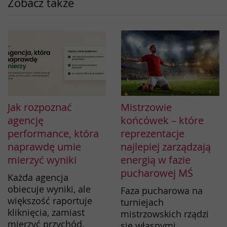
Zobacz także
Jak rozpoznać
Mistrzowie
agencję
końcówek – które
performance, która
reprezentacje
naprawdę umie
najlepiej zarządzają
mierzyć wyniki
energią w fazie
pucharowej MŚ
Każda agencja
obiecuje wyniki, ale
Faza pucharowa na
większość raportuje
turniejach
kliknięcia, zamiast
mistrzowskich rządzi
mierzyć przychód.
się własnymi,