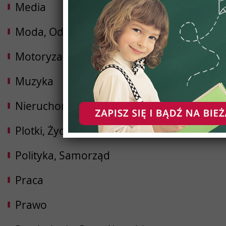
Media
Moda, Odzież, Obuwie
Motoryzacja
Muzyka
Nieruchomości
Plotki, Życie gwiazd, Lifestyle
Polityka, Samorząd
Praca
Prawo