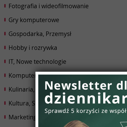
Fotografia i wideofilmowanie
Gry komputerowe
Gospodarka, Przemysł
Hobby i rozrywka
IT, Nowe technologie
Komputery, Internet, Elektronika
Kulinaria, Żywność, Gastronomia
Kultura, Sztuka
Marketing, Reklama, PR