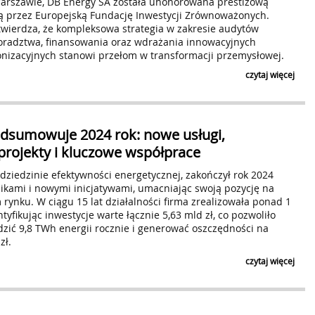
arszawie, DB Energy SA została uhonorowana prestiżową
 przez Europejską Fundację Inwestycji Zrównoważonych.
twierdza, że kompleksowa strategia w zakresie audytów
oradztwa, finansowania oraz wdrażania innowacyjnych
nizacyjnych stanowi przełom w transformacji przemysłowej.
czytaj więcej
dsumowuje 2024 rok: nowe usługi,
projekty i kluczowe współprace
 dziedzinie efektywności energetycznej, zakończył rok 2024
kami i nowymi inicjatywami, umacniając swoją pozycję na
ynku. W ciągu 15 lat działalności firma zrealizowała ponad 1
tyfikując inwestycje warte łącznie 5,63 mld zł, co pozwoliło
dzić 9,8 TWh energii rocznie i generować oszczędności na
zł.
czytaj więcej