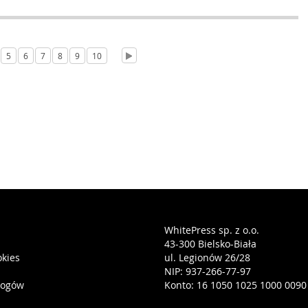
5
6
7
8
9
10
WhitePress sp. z o.o.
43-300 Bielsko-Biała
okies
ul. Legionów 26/28
NIP: 937-266-77-97
logów
Konto: 16 1050 1025 1000 0090