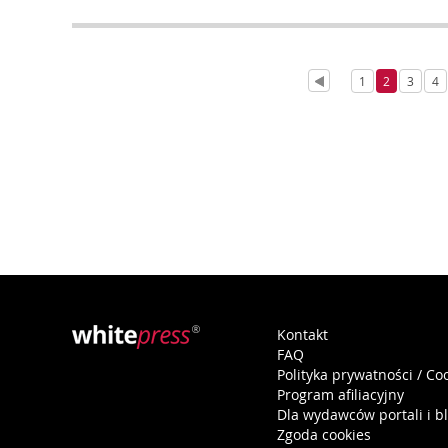
1
2
3
4
Kontakt
FAQ
Polityka prywatności / Co
Program afiliacyjny
Dla wydawców portali i b
Zgoda cookies