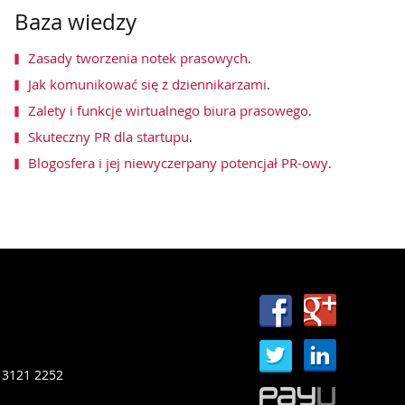
Baza wiedzy
Zasady tworzenia notek prasowych
.
Jak komunikować się z dziennikarzami
.
Zalety i funkcje wirtualnego biura prasowego
.
Skuteczny PR dla startupu
.
Blogosfera i jej niewyczerpany potencjał PR-owy
.
 3121 2252