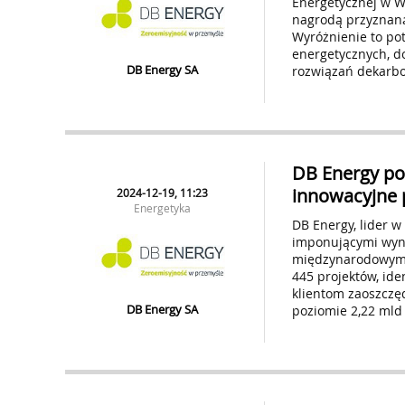
Energetycznej w W
nagrodą przyznaną
Wyróżnienie to po
energetycznych, d
DB Energy SA
rozwiązań dekarbo
DB Energy po
innowacyjne 
2024-12-19, 11:23
Energetyka
DB Energy, lider w
imponującymi wyni
międzynarodowym r
445 projektów, iden
klientom zaoszczę
DB Energy SA
poziomie 2,22 mld 