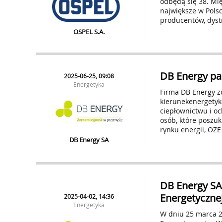
odbędą się 38. Mi
największe w Pols
producentów, dystr
OSPEL S.A.
DB Energy pa
2025-06-25, 09:08
Energetyka
Firma DB Energy z
kierunekenergetyk
ciepłownictwu i oc
osób, które poszuk
rynku energii, OZE
DB Energy SA
DB Energy SA
Energetyczne
2025-04-02, 14:36
Energetyka
W dniu 25 marca 2