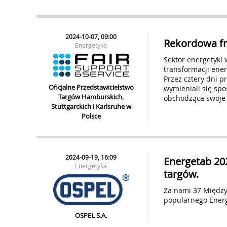
2024-10-07, 09:00
Rekordowa f
Energetyka
Sektor energetyki
transformacji ene
Przez cztery dni p
Oficjalne Przedstawicielstwo
wymieniali się spo
Targów Hamburskich,
obchodząca swoje 
Stuttgarckich i Karlsruhe w
Polsce
2024-09-19, 16:09
Energetab 20
Energetyka
targów.
Za nami 37 Między
popularnego Energ
OSPEL S.A.