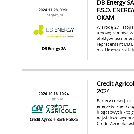
DB Energy SA
F.S.O. ENERG
2024-11-28, 09:01
Energetyka
OKAM
W środę 27 listop
umowę ramową w z
efektywności ene
reprezentant DB E
DB Energy SA
o.o. Umowa została
Credit Agrico
2024
2024-10-16, 10:24
Energetyka
Bariery rozwoju se
energetycznej w op
biogazowych - to 
największe wydarz
Credit Agricole Bank Polska
Credit Agricole je