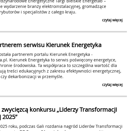
ędzynarodowe Energetyczne Targi Bielskie Energetab –
ce wydarzenie branży elektroinstalacyjnej, gromadzące
ybutorów i specjalistów z całego kraju.
czytaj więcej
rtnerem serwisu Kierunek Energetyka
ostała partnerem portalu Kierunek Energetyka -
a.pl. Kierunek Energetyka to serwis poświęcony energetyce,
hronie środowiska. Ta współpraca to szczególna wartość dla
ują treści edukacyjnych z zakresu efektywności energetycznej,
 czy dekarbonizacji w przemyśle.
czytaj więcej
 zwycięzcą konkursu „Liderzy Transformacji
j 2025”
025 roku, podczas Gali rozdania nagród Liderów Transformacji