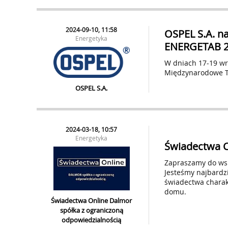
2024-09-10, 11:58
OSPEL S.A. n
Energetyka
ENERGETAB 
W dniach 17-19 wrz
Międzynarodowe T
OSPEL S.A.
2024-03-18, 10:57
Energetyka
Świadectwa C
Zapraszamy do wsp
Jesteśmy najbardz
świadectwa charak
domu.
Świadectwa Online Dalmor
spółka z ograniczoną
odpowiedzialnością