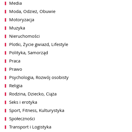
Media
Moda, Odzież, Obuwie
Motoryzacja
Muzyka
Nieruchomości
Plotki, Życie gwiazd, Lifestyle
Polityka, Samorząd
akceptacji notki przez redakcję
wiadomość zbiorcza)
Praca
Prawo
Psychologia, Rozwój osobisty
Religia
Rodzina, Dziecko, Ciąża
ch przez WhitePress sp. z o.o. z siedzibą
Seks i erotyka
syłania mi na podany adres email informacji o
wników platformy WhitePress. Więcej
Sport, Fitness, Kulturystyka
bowych znajdą Państwo w naszej
Polityce
lu może być w każdej chwili cofnięta
Społeczności
en
, jak również przez kliknięcie w
terze.
Transport i Logistyka