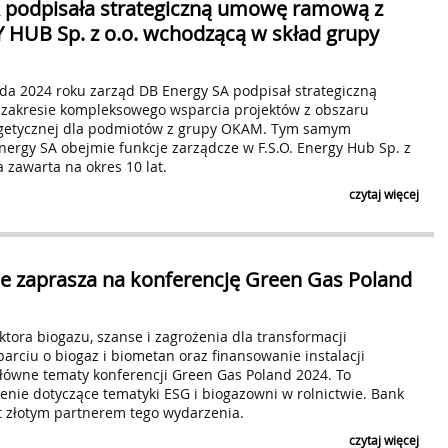
 podpisała strategiczną umowę ramową z
Y HUB Sp. z o.o. wchodzącą w skład grupy
ada 2024 roku zarząd DB Energy SA podpisał strategiczną
akresie kompleksowego wsparcia projektów z obszaru
rgetycznej dla podmiotów z grupy OKAM. Tym samym
*
Adres E-mail
nergy SA obejmie funkcje zarządcze w F.S.O. Energy Hub Sp. z
 zawarta na okres 10 lat.
*
Harmonogram wysyłki
natychmiast po 
czytaj więcej
raz dziennie (
*
Zasięg
le zaprasza na konferencję Green Gas Poland
*
Kategoria tematyczna
Wyrażam zgodę na przetwarzanie moich danych osobowy
ktora biogazu, szanse i zagrożenia dla transformacji
w Bielsku-Białej przy ul. Legionów 26/28, w celu prze
arciu o biogaz i biometan oraz finansowanie instalacji
nowych notkach prasowych dodawanych przez użytko
główne tematy konferencji Green Gas Poland 2024. To
informacji związanych z przetwarzaniem danych oso
Prywatności
. Zgoda na przetwarzanie danych w ww. ce
enie dotyczące tematyki ESG i biogazowni w rolnictwie. Bank
poprzez
https://www.biuroprasowe.pl/newsletter-zmi
st złotym partnerem tego wydarzenia.
odpowiedni link znajdujący się w nadesłanym newslet
czytaj więcej