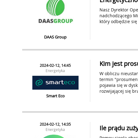
Nasz Dyrektor Oper
nadchodzącego Mi
który odbędzie się
DAAS Group
Kim jest pros
2024-02-12, 14:45
Energetyka
W obliczu nieustan
termin "prosument"
pojawia się w dys
rozwijającej się b
Smart Eco
2024-02-12, 14:35
Ile prądu zu
Energetyka
Pompy ciepła obec