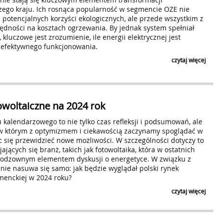
zego kraju. Ich rosnąca popularność w segmencie OZE nie
 potencjalnych korzyści ekologicznych, ale przede wszystkim z
ędności na kosztach ogrzewania. By jednak system spełniał
kluczowe jest zrozumienie, ile energii elektrycznej jest
 efektywnego funkcjonowania.
czytaj więcej
owoltaiczne na 2024 rok
kalendarzowego to nie tylko czas refleksji i podsumowań, ale
w którym z optymizmem i ciekawością zaczynamy spoglądać w
ąc się przewidzieć nowe możliwości. W szczególności dotyczy to
ających się branż, takich jak fotowoltaika, która w ostatnich
nieodzownym elementem dyskusji o energetyce. W związku z
nie nasuwa się samo: jak będzie wyglądał polski rynek
umenckiej w 2024 roku?
czytaj więcej