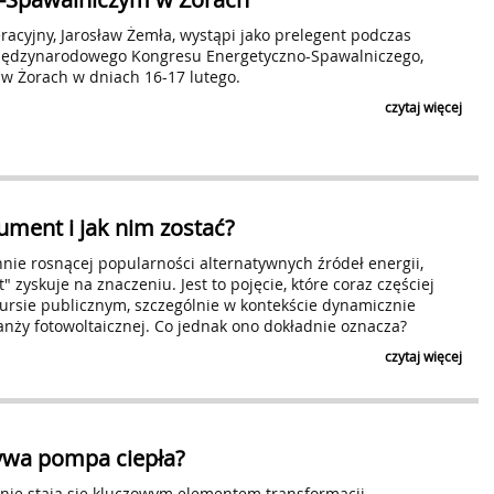
acyjny, Jarosław Żemła, wystąpi jako prelegent podczas
ędzynarodowego Kongresu Energetyczno-Spawalniczego,
 w Żorach w dniach 16-17 lutego.
czytaj więcej
ument i jak nim zostać?
nie rosnącej popularności alternatywnych źródeł energii,
 zyskuje na znaczeniu. Jest to pojęcie, które coraz częściej
kursie publicznym, szczególnie w kontekście dynamicznie
ranży fotowoltaicznej. Co jednak ono dokładnie oznacza?
czytaj więcej
żywa pompa ciepła?
nie stają się kluczowym elementem transformacji