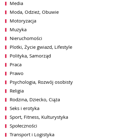
Media
Moda, Odzież, Obuwie
Motoryzacja
Muzyka
Nieruchomości
Plotki, Życie gwiazd, Lifestyle
Polityka, Samorząd
akceptacji notki przez redakcję
Praca
wiadomość zbiorcza)
Prawo
Psychologia, Rozwój osobisty
Religia
Rodzina, Dziecko, Ciąża
Seks i erotyka
ch przez WhitePress sp. z o.o. z siedzibą
syłania mi na podany adres email informacji o
Sport, Fitness, Kulturystyka
wników platformy WhitePress. Więcej
bowych znajdą Państwo w naszej
Polityce
Społeczności
lu może być w każdej chwili cofnięta
en
, jak również przez kliknięcie w
Transport i Logistyka
terze.