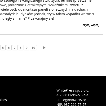
ważonego i ekologicznego stylu życia. Jej niezaprzeczalne
kowe, połączone z atrakcyjnymi wskaźnikami zwrotu z
ły wiele osób do montażu paneli słonecznych na dachach
zostałych budynków. Jednak, czy w takim wypadku wartości
 uległy zmianie? Przekonajmy się!
czytaj więcej
5
6
7
8
9
10
WhitePress sp. z o.o.
43-300 Bielsko-Biała
okies
ul. Legionów 26/28
NIP: 937-266-77-97