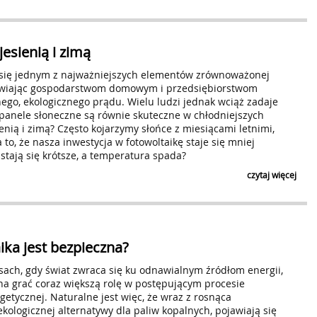
Czytaj klauzulę
ZAPI
jesienią i zimą
a się jednym z najważniejszych elementów zrównoważonej
liwiając gospodarstwom domowym i przedsiębiorstwom
ego, ekologicznego prądu. Wielu ludzi jednak wciąż zadaje
 panele słoneczne są równie skuteczne w chłodniejszych
ienią i zimą? Często kojarzymy słońce z miesiącami letnimi,
 to, że nasza inwestycja w fotowoltaikę staje się mniej
 stają się krótsze, a temperatura spada?
czytaj więcej
ika jest bezpieczna?
sach, gdy świat zwraca się ku odnawialnym źródłom energii,
na grać coraz większą rolę w postępującym procesie
getycznej. Naturalne jest więc, że wraz z rosnąca
ekologicznej alternatywy dla paliw kopalnych, pojawiają się