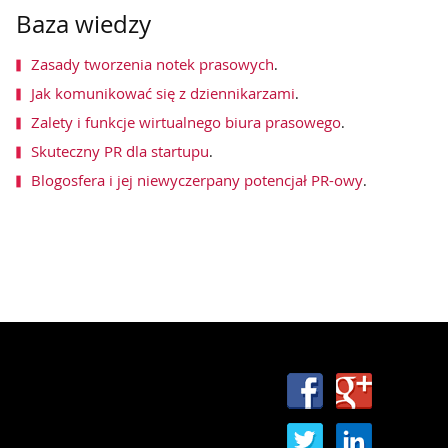
Baza wiedzy
Zasady tworzenia notek prasowych
.
Jak komunikować się z dziennikarzami
.
Zalety i funkcje wirtualnego biura prasowego
.
Skuteczny PR dla startupu
.
Blogosfera i jej niewyczerpany potencjał PR-owy
.