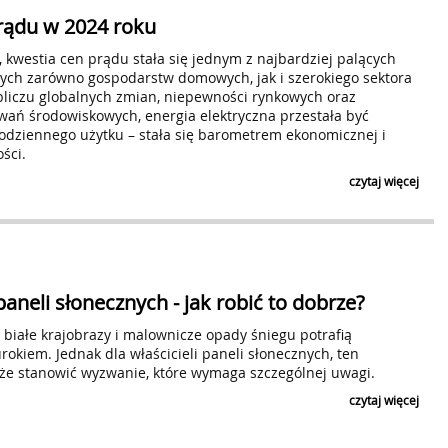
rądu w 2024 roku
, kwestia cen prądu stała się jednym z najbardziej palących
ych zarówno gospodarstw domowych, jak i szerokiego sektora
liczu globalnych zmian, niepewności rynkowych oraz
wań środowiskowych, energia elektryczna przestała być
odziennego użytku – stała się barometrem ekonomicznej i
*
ści.
Adres E-mail
czytaj więcej
*
Harmonogram wysyłki
natychmiast po 
raz dziennie (
*
Zasięg
aneli słonecznych - jak robić to dobrze?
*
Kategoria tematyczna
y białe krajobrazy i malownicze opady śniegu potrafią
okiem. Jednak dla właścicieli paneli słonecznych, ten
Wyrażam zgodę na przetwarzanie moich danych osobowy
w Bielsku-Białej przy ul. Legionów 26/28, w celu prze
że stanowić wyzwanie, które wymaga szczególnej uwagi.
nowych notkach prasowych dodawanych przez użytko
informacji związanych z przetwarzaniem danych oso
czytaj więcej
Prywatności
. Zgoda na przetwarzanie danych w ww. ce
poprzez
https://www.biuroprasowe.pl/newsletter-zmi
odpowiedni link znajdujący się w nadesłanym newslet