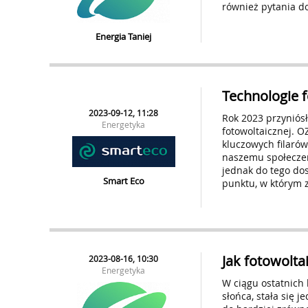
również pytania do
Energia Taniej
Technologie 
2023-09-12, 11:28
Rok 2023 przyniós
Energetyka
fotowoltaicznej. O
kluczowych filarów
naszemu społeczeń
jednak do tego dos
Smart Eco
punktu, w którym 
Jak fotowolt
2023-08-16, 10:30
Energetyka
W ciągu ostatnich l
słońca, stała się 