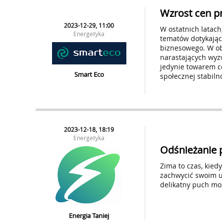
Wzrost cen p
2023-12-29, 11:00
W ostatnich latach
Energetyka
tematów dotykając
biznesowego. W ob
narastających wyz
jedynie towarem c
Smart Eco
społecznej stabilno
2023-12-18, 18:19
Energetyka
Odśnieżanie p
Zima to czas, kied
zachwycić swoim ur
delikatny puch mo
Energia Taniej