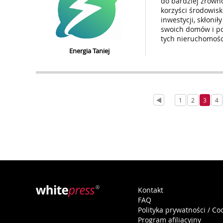
do bardziej zrówno
korzyści środowis
inwestycji, skłoni
swoich domów i po
tych nieruchomości
Energia Taniej
1
2
3
4
Kontakt
FAQ
Polityka prywatności / Co
Program afiliacyjny