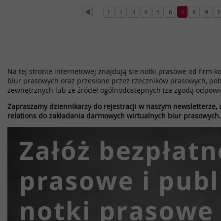
1
2
3
4
5
6
7
8
9
1
Na tej stronie internetowej znajdują sie notki prasowe od firm k
biur prasowych oraz przesłane przez rzeczników prasowych, pob
zewnętrznych lub ze źródeł ogólnodostępnych (za zgodą odpowi
Zapraszamy dziennikarzy do rejestracji w naszym newsletterze, a
relations do zakładania darmowych wirtualnych biur prasowych.