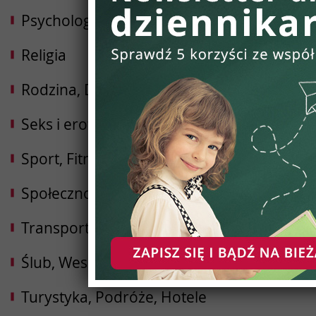
Psychologia, Rozwój osobisty
Religia
Rodzina, Dziecko, Ciąża
Seks i erotyka
Sport, Fitness, Kulturystyka
Społeczności
Transport i Logistyka
Ślub, Wesele
Turystyka, Podróże, Hotele