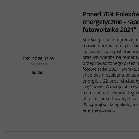
Ponad 70% Polaków 
energetycznie - rapo
fotowoltaika 2021"
SunSol, jedna z najdłużej d
fotowoltaicznych na polski
sprawdzić, jaki jest stosun
oraz ich wiedzę na temat r
2021-07-28, 12:06
przeprowadzonego przez ni
Energetyka
fotowoltaika 2021” wynika, 
SunSol
chce być niezależna od z
energii, a 22 proc. chciała
częściowo. Okazuje się rów
form dofinansowania tego ty
55 proc. ankietowanych wsk
PV są najbardziej ekologi
energetycznym.