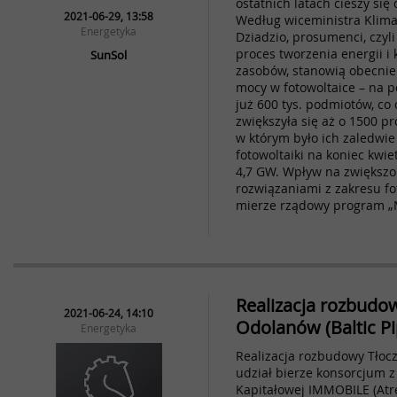
ostatnich latach cieszy si
2021-06-29, 13:58
Według wiceministra Klimat
Energetyka
Dziadzio, prosumenci, czy
proces tworzenia energii i
SunSol
zasobów, stanowią obecnie 
mocy w fotowoltaice – na p
już 600 tys. podmiotów, co 
zwiększyła się aż o 1500 p
w którym było ich zaledwie
fotowoltaiki na koniec kwie
4,7 GW. Wpływ na zwiększo
rozwiązaniami z zakresu fo
mierze rządowy program „M
Realizacja rozbudo
2021-06-24, 14:10
Odolanów (Baltic P
Energetyka
Realizacja rozbudowy Tłoc
udział bierze konsorcjum 
Kapitałowej IMMOBILE (Atr