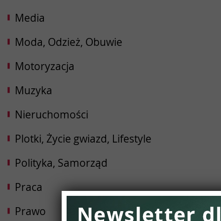
Media
Moda, Odzież, Obuwie
Motoryzacja
Muzyka
Nieruchomości
Plotki, Życie gwiazd, Lifestyle
Polityka, Samorząd
Praca
Prawo