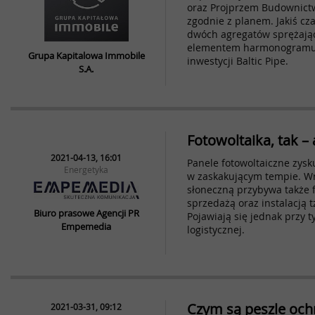
oraz Projprzem Budownictwo
zgodnie z planem. Jakiś c
dwóch agregatów sprężają
elementem harmonogramu 
Grupa Kapitalowa Immobile
inwestycji Baltic Pipe.
S.A.
Fotowoltaika, tak – 
2021-04-13, 16:01
Panele fotowoltaiczne zysk
Energetyka
w zaskakującym tempie. W
słoneczną przybywa także 
sprzedażą oraz instalacją t
Biuro prasowe Agencji PR
Pojawiają się jednak przy 
Empemedia
logistycznej.
Czym są peszle oc
2021-03-31, 09:12