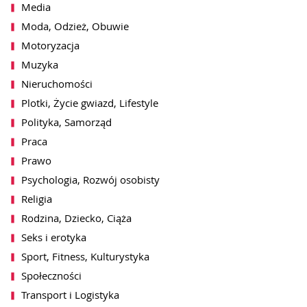
Media
Moda, Odzież, Obuwie
Motoryzacja
Muzyka
Nieruchomości
Plotki, Życie gwiazd, Lifestyle
Polityka, Samorząd
Praca
akceptacji notki przez redakcję
wiadomość zbiorcza)
Prawo
Psychologia, Rozwój osobisty
Religia
Rodzina, Dziecko, Ciąża
Seks i erotyka
ch przez WhitePress sp. z o.o. z siedzibą
Sport, Fitness, Kulturystyka
syłania mi na podany adres email informacji o
wników platformy WhitePress. Więcej
Społeczności
bowych znajdą Państwo w naszej
Polityce
lu może być w każdej chwili cofnięta
Transport i Logistyka
en
, jak również przez kliknięcie w
terze.