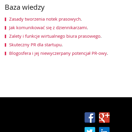
Baza wiedzy
Zasady tworzenia notek prasowych
.
Jak komunikować się z dziennikarzami
.
Zalety i funkcje wirtualnego biura prasowego
.
Skuteczny PR dla startupu
.
Blogosfera i jej niewyczerpany potencjał PR-owy
.