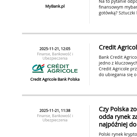
Na to pytanie odp
MyBank.pl
finansowym mybank
gotówką? Sztuczki 
Credit Agrico
2025-11-21, 12:05
Finanse, Bankowość i
Bank Credit Agric
Ubezpieczenia
jedno z kluczowych
Credit Agricole pr
do ubiegania się 
Credit Agricole Bank Polska
Czy Polska zo
2025-11-21, 11:38
odda rynek z
Finanse, Bankowość i
Ubezpieczenia
najpóźniej do
Polski rynek krypt