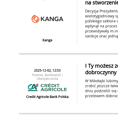
na stworzeni
Decyzja Prezydent
wielotygodniowy s
polskiego sektora 
wpłynął na proces 
przewidywały m.in
sankcje oraz jedną
Kanga
I Ty możesz 
2025-12-02, 12:53
dobroczynny 
Finanse, Bankowość i
Ubezpieczenia
W Mikołajki lubim
zrobić jeszcze łat
dniu podzielili si
przelewem dobro
Credit Agricole Bank Polska