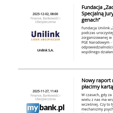
Fundacja „Za
Specjalną Ju
2025-12-02, 08:00
Finanse, Bankowość i
genach”
Ubezpieczenia
Fundacja Unilink „
podczas uroczyste
zorganizowanej w 
PGE Narodowym - w
odpowiedzialności 
Unilink S.A.
wspólnego działan
Nowy raport 
płacimy kartą
2025-11-27, 11:43
W czasach, gdy za 
Finanse, Bankowość i
Ubezpieczenia
wielu z nas ma wra
wcześniej. Czy to 
mechanizmy psycho