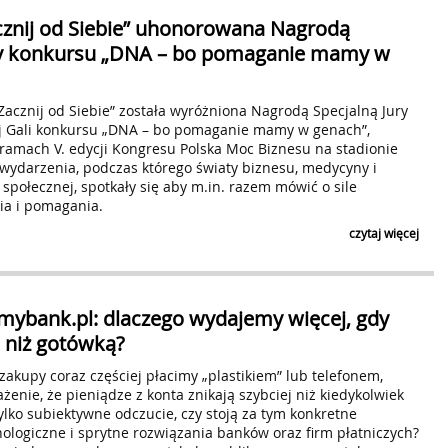
cznij od Siebie” uhonorowana Nagrodą
Czytaj klauzulę
ZAPI
ry konkursu „DNA – bo pomaganie mamy w
Zacznij od Siebie” została wyróżniona Nagrodą Specjalną Jury
j Gali konkursu „DNA – bo pomaganie mamy w genach”,
ramach V. edycji Kongresu Polska Moc Biznesu na stadionie
ydarzenia, podczas którego światy biznesu, medycyny i
społecznej, spotkały się aby m.in. razem mówić o sile
ia i pomagania.
czytaj więcej
mybank.pl: dlaczego wydajemy więcej, gdy
 niż gotówką?
zakupy coraz częściej płacimy „plastikiem” lub telefonem,
żenie, że pieniądze z konta znikają szybciej niż kiedykolwiek
tylko subiektywne odczucie, czy stoją za tym konkretne
logiczne i sprytne rozwiązania banków oraz firm płatniczych?