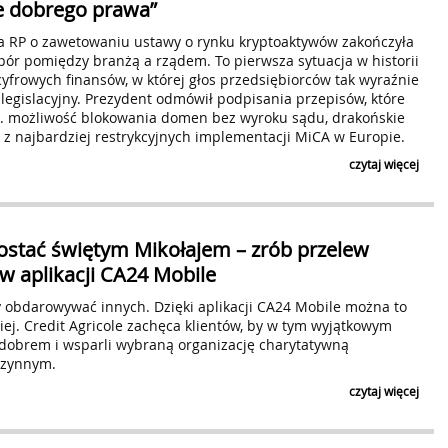
e dobrego prawa”
a RP o zawetowaniu ustawy o rynku kryptoaktywów zakończyła
pór pomiędzy branżą a rządem. To pierwsza sytuacja w historii
cyfrowych finansów, w której głos przedsiębiorców tak wyraźnie
legislacyjny. Prezydent odmówił podpisania przepisów, które
. możliwość blokowania domen bez wyroku sądu, drakońskie
 z najbardziej restrykcyjnych implementacji MiCA w Europie.
*
Adres E-mail
czytaj więcej
*
Harmonogram wysyłki
natychmiast po 
raz dziennie (
zostać świętym Mikołajem – zrób przelew
*
Zasięg
w aplikacji CA24 Mobile
y obdarowywać innych. Dzięki aplikacji CA24 Mobile można to
*
Kategoria tematyczna
wiej. Credit Agricole zachęca klientów, by w tym wyjątkowym
ę dobrem i wsparli wybraną organizację charytatywną
Wyrażam zgodę na przetwarzanie moich danych osobowy
czynnym.
w Bielsku-Białej przy ul. Legionów 26/28, w celu prze
nowych notkach prasowych dodawanych przez użytko
czytaj więcej
informacji związanych z przetwarzaniem danych oso
Prywatności
. Zgoda na przetwarzanie danych w ww. ce
poprzez
https://www.biuroprasowe.pl/newsletter-zmi
odpowiedni link znajdujący się w nadesłanym newslet