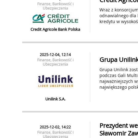
Finanse, Bankowość i
Ubezpieczenia
Wraz z konsorcjum
odnawialnego dla K
kredytu w wysokośc
Credit Agricole Bank Polska
2025-12-04, 12:14
Grupa Unilin
Finanse, Bankowość i
Ubezpieczenia
Grupa Unilink zos
podczas Gali Multi
najważniejszych w
największego polsk
Unilink S.A.
Prezydent we
2025-12-02, 14:22
Sławomir Zawa
Finanse, Bankowość i
Ubezpieczenia