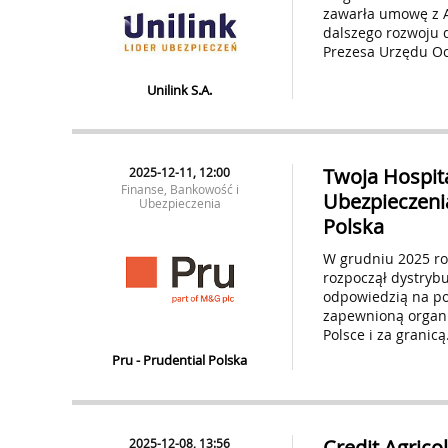
zawarła umowę z A
dalszego rozwoju d
Prezesa Urzędu Oc
Unilink S.A.
Twoja Hospit
2025-12-11, 12:00
Finanse, Bankowość i
Ubezpieczeni
Ubezpieczenia
Polska
W grudniu 2025 ro
rozpoczął dystrybu
odpowiedzią na pot
zapewnioną organi
Polsce i za granicą
Pru - Prudential Polska
Credit Agrico
2025-12-08, 13:56