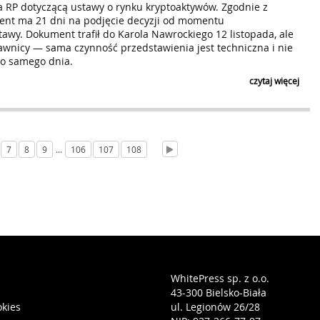
a RP dotyczącą ustawy o rynku kryptoaktywów. Zgodnie z
ent ma 21 dni na podjęcie decyzji od momentu
awy. Dokument trafił do Karola Nawrockiego 12 listopada, ale
awnicy — sama czynność przedstawienia jest techniczna i nie
go samego dnia.
czytaj więcej
7
8
9
...
106
107
108
WhitePress sp. z o.o.
43-300 Bielsko-Biała
okies
ul. Legionów 26/28