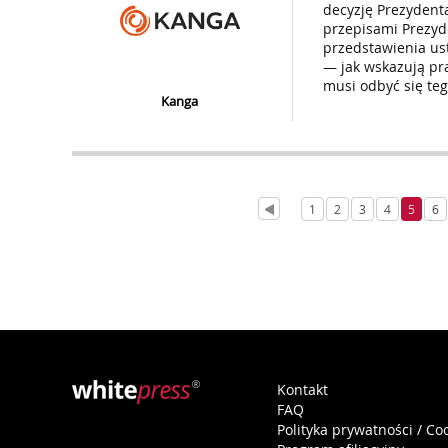
decyzję Prezydent
przepisami Prezyd
przedstawienia ust
— jak wskazują pr
musi odbyć się te
Kanga
1
2
3
4
5
6
Kontakt
FAQ
Polityka prywatności / Co