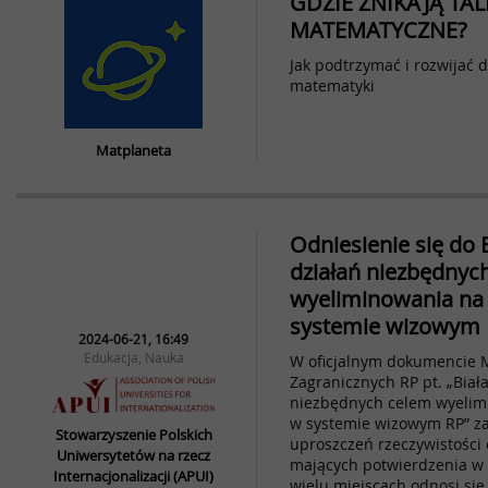
GDZIE ZNIKAJĄ TA
MATEMATYCZNE?
Jak podtrzymać i rozwijać d
matematyki
Matplaneta
Odniesienie się do B
działań niezbędnyc
wyeliminowania na
systemie wizowym 
2024-06-21, 16:49
Edukacja, Nauka
W oficjalnym dokumencie 
Zagranicznych RP pt. „Biał
niezbędnych celem wyelim
w systemie wizowym RP” za
Stowarzyszenie Polskich
uproszczeń rzeczywistości 
Uniwersytetów na rzecz
mających potwierdzenia w 
Internacjonalizacji (APUI)
wielu miejscach odnosi się