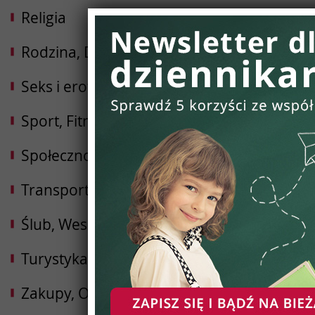
Religia
Rodzina, Dziecko, Ciąża
Seks i erotyka
Sport, Fitness, Kulturystyka
Społeczności
Transport i Logistyka
Ślub, Wesele
Turystyka, Podróże, Hotele
Zakupy, Opinie