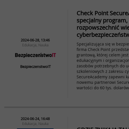
Check Point Secur
specjalny program,
rozpowszechnić wie
cyberbezpieczeńst
2024-06-28, 13:46
Specjalizująca się w bezp
Edukacja, Nauka
firma Check Point przedsta
grantową, której celem jes
edukacyjnym i organizacjo
zasobów potrzebnych do u
BezpieczenstwoIT
szkoleniowych z zakresu c
SecureAcademy zapewni ka
nowemu partnerowi Secure
wartości do 60 tys. dolarów 
2024-06-24, 16:48
Edukacja, Nauka