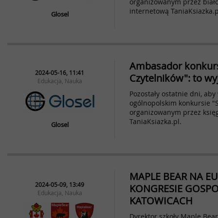
organizowanym przez biało
internetową TaniaKsiazka.p
Glosel
Ambasador konkurs
2024-05-16, 11:41
Czytelników": to wy
Edukacja, Nauka
Pozostały ostatnie dni, aby
ogólnopolskim konkursie "S
organizowanym przez księg
TaniaKsiazka.pl.
Glosel
MAPLE BEAR NA E
2024-05-09, 13:49
KONGRESIE GOSP
Edukacja, Nauka
KATOWICACH
Dyrektor szkoły Maple Bear