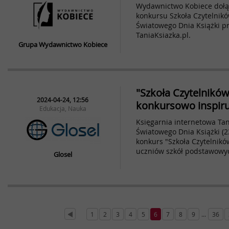
Wydawnictwo Kobiece dołą
konkursu Szkoła Czytelnik
Światowego Dnia Książki pr
TaniaKsiazka.pl.
Grupa Wydawnictwo Kobiece
"Szkoła Czytelników
2024-04-24, 12:56
konkursowo inspiru
Edukacja, Nauka
Księgarnia internetowa Tani
Światowego Dnia Książki (23
konkurs "Szkoła Czytelnikó
uczniów szkół podstawowyc
Glosel
1
2
3
4
5
6
7
8
9
...
36